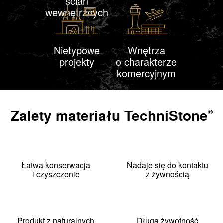
ścian
wewnętrznych
Nietypowe
Wnętrza
projekty
o charakterze
komercyjnym
Zalety materiału
TechniStone
®
Łatwa konserwacja
Nadaje się do kontaktu
i czyszczenie
z żywnością
Produkt z naturalnych
Długa żywotność