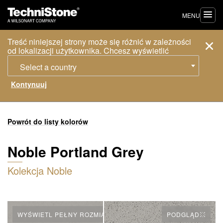
MENU
Treść niniejszej strony może się różnić w zależności
od lokalizacji użytkownika. Chcesz wyświetlić
Select a country
Powrót do listy kolorów
Noble Portland Grey
Kolekcja Noble
WYŚWIETL PEŁNY ROZMIAR PŁYTY
PODGLĄD