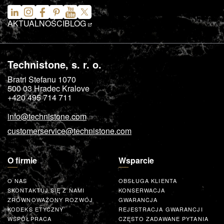
AKTUALNOŚCI
BLOG
Technistone, s. r. o.
Bratri Stefanu 1070
500 03
Hradec Kralove
+420 495 714 711
info@technistone.com
customerservice@technistone.com
O firmie
Wsparcie
O NAS
OBSŁUGA KLIENTA
SKONTAKTUJ SIĘ Z NAMI
KONSERWACJA
ZRÓWNOWAŻONY ROZWÓJ
GWARANCJA
KODEKS ETYCZNY
REJESTRACJA GWARANCJI
WSPÓŁPRACA
CZĘSTO ZADAWANE PYTANIA