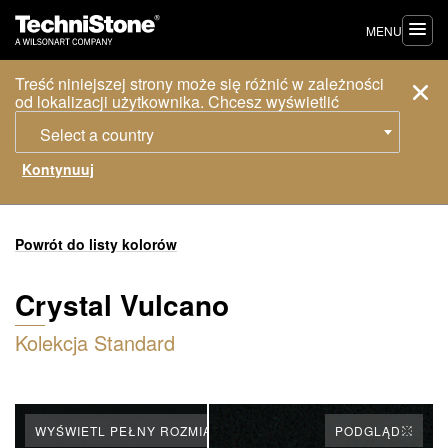
MENU
Treść niniejszej strony może się różnić w zależności
od lokalizacji użytkownika. Chcesz wyświetlić
Select a country
Powrót do listy kolorów
Crystal Vulcano
Kolekcja Standard
WYŚWIETL PEŁNY ROZMIAR PŁYTY
PODGLĄD