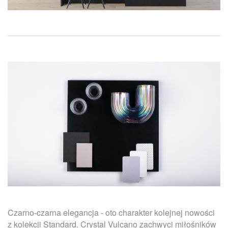
Czarno-czarna elegancja - oto charakter kolejnej nowości
z kolekcji Standard. Crystal Vulcano zachwyci miłośników