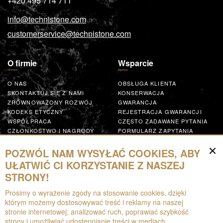
+420 495 714 711
info@technistone.com
customerservice@technistone.com
O firmie
Wsparcie
O NAS
OBSŁUGA KLIENTA
SKONTAKTUJ SIĘ Z NAMI
KONSERWACJA
ZRÓWNOWAŻONY ROZWÓJ
GWARANCJA
KODEKS ETYCZNY
REJESTRACJA GWARANCJI
WSPÓŁPRACA
CZĘSTO ZADAWANE PYTANIA
CZŁONKOSTWO I NAGRODY
FORMULARZ ZAPYTANIA
GLOBAL SUPPLIER CODE OF
CONDUCT
POZWÓL NAM WYSYŁAĆ COOKIES, ABY
WSPÓŁPRACUJ
UŁATWIĆ CI KORZYSTANIE Z NASZEJ
STRONY!
Zasoby
Prosimy o wyrażenie zgody na stosowanie cookies, dzięki
którym możemy dostosowywać treść i reklamy na naszej
DO POBRANIA
stronie internetowej, analizować ruch, poprawiać szybkość
BROSZURY
strony i umożliwiać udostępnianie treści w mediach
EPD