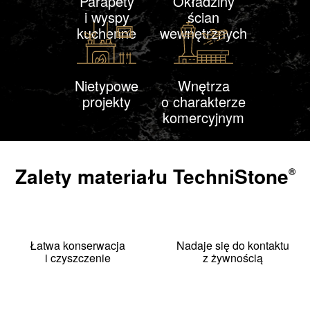
Parapety
Okładziny
i wyspy
ścian
kuchenne
wewnętrznych
Nietypowe
Wnętrza
projekty
o charakterze
komercyjnym
Zalety materiału
TechniStone
®
Łatwa konserwacja
Nadaje się do kontaktu
i czyszczenie
z żywnością