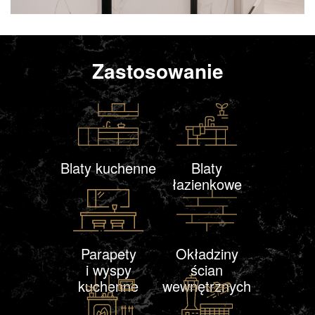
Zastosowanie
Blaty kuchenne
Blaty
łazienkowe
Parapety
Okładziny
i wyspy
ścian
kuchenne
wewnętrznych