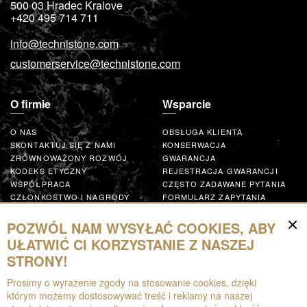
500 03
Hradec Kralove
+420 495 714 711
info@technistone.com
customerservice@technistone.com
O firmie
Wsparcie
O NAS
OBSŁUGA KLIENTA
SKONTAKTUJ SIĘ Z NAMI
KONSERWACJA
ZRÓWNOWAŻONY ROZWÓJ
GWARANCJA
KODEKS ETYCZNY
REJESTRACJA GWARANCJI
WSPÓŁPRACA
CZĘSTO ZADAWANE PYTANIA
CZŁONKOSTWO I NAGRODY
FORMULARZ ZAPYTANIA
GLOBAL SUPPLIER CODE OF
CONDUCT
POZWÓL NAM WYSYŁAĆ COOKIES, ABY
WSPÓŁPRACUJ
UŁATWIĆ CI KORZYSTANIE Z NASZEJ
STRONY!
Zasoby
Prosimy o wyrażenie zgody na stosowanie cookies, dzięki
którym możemy dostosowywać treść i reklamy na naszej
DO POBRANIA