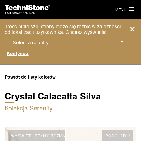
MENU
Treść niniejszej strony może się różnić w zależności
od lokalizacji użytkownika. Chcesz wyświetlić
Select a country
Powrót do listy kolorów
Crystal Calacatta Silva
Kolekcja Serenity
WYŚWIETL PEŁNY ROZMIAR PŁYTY
PODGLĄD