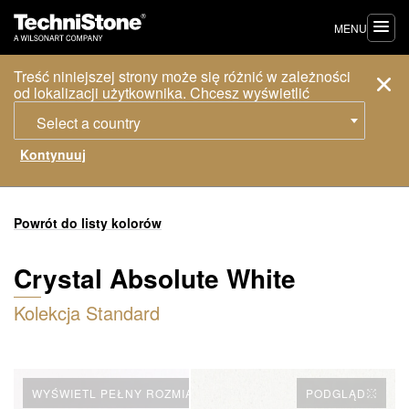
MENU
Treść niniejszej strony może się różnić w zależności
od lokalizacji użytkownika. Chcesz wyświetlić
Select a country
Powrót do listy kolorów
Crystal Absolute White
Kolekcja Standard
WYŚWIETL PEŁNY ROZMIAR PŁYTY
PODGLĄD