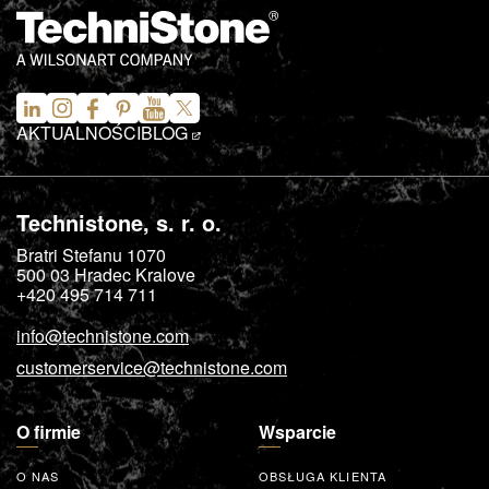
AKTUALNOŚCI
BLOG
Technistone, s. r. o.
Bratri Stefanu 1070
500 03
Hradec Kralove
+420 495 714 711
info@technistone.com
customerservice@technistone.com
O firmie
Wsparcie
O NAS
OBSŁUGA KLIENTA