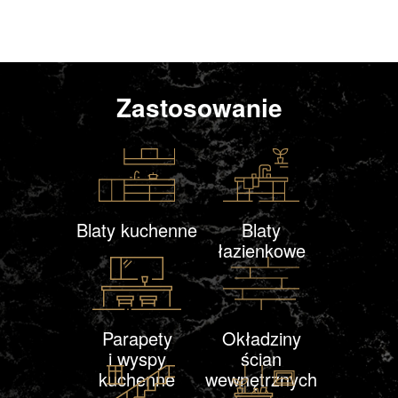
Zastosowanie
Blaty kuchenne
Blaty
łazienkowe
Parapety
Okładziny
i wyspy
ścian
kuchenne
wewnętrznych