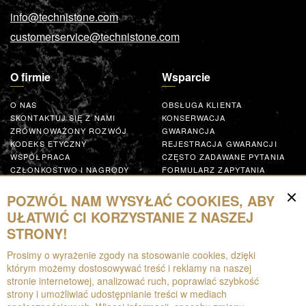
info@technistone.com
customerservice@technistone.com
O firmie
Wsparcie
O NAS
OBSŁUGA KLIENTA
SKONTAKTUJ SIĘ Z NAMI
KONSERWACJA
ZRÓWNOWAŻONY ROZWÓJ
GWARANCJA
KODEKS ETYCZNY
REJESTRACJA GWARANCJI
WSPÓŁPRACA
CZĘSTO ZADAWANE PYTANIA
CZŁONKOSTWO I NAGRODY
FORMULARZ ZAPYTANIA
GLOBAL SUPPLIER CODE OF
CONDUCT
POZWÓL NAM WYSYŁAĆ COOKIES, ABY
WSPÓŁPRACUJ
UŁATWIĆ CI KORZYSTANIE Z NASZEJ
STRONY!
Zasoby
Prosimy o wyrażenie zgody na stosowanie cookies, dzięki
którym możemy dostosowywać treść i reklamy na naszej
DO POBRANIA
stronie internetowej, analizować ruch, poprawiać szybkość
BROSZURY
strony i umożliwiać udostępnianie treści w mediach
EPD
AUGMENTED REALITY