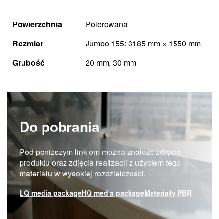
Powierzchnia
Polerowana
Rozmiar
Jumbo 155: 3185 mm × 1550 mm
Grubość
20 mm, 30 mm
Do pobrania
Pod poniższym linkiem można znaleźć zdjęcie
produktu oraz zdjęcia realizacji z użyciem tego
materiału w wysokiej rozdzielczości.
LQ media package
HQ media package
Materiały PBR