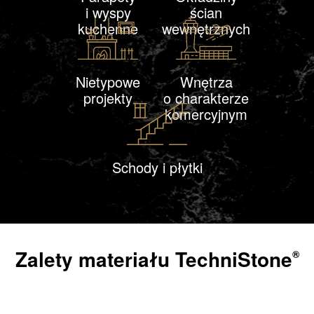
i wyspy
ścian
kuchenne
wewnętrznych
Nietypowe
Wnętrza
projekty
o charakterze
komercyjnym
Schody i płytki
Zalety materiału
TechniStone
®