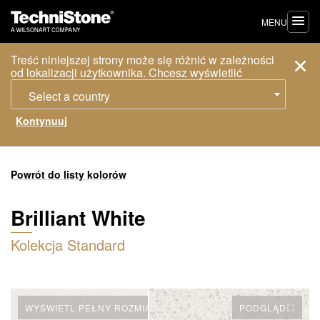
MENU
Treść niniejszej strony może się różnić w zależności
od lokalizacji użytkownika. Chcesz wyświetlić
Select a country
Powrót do listy kolorów
Brilliant White
Kolekcja Standard
WYŚWIETL PEŁNY ROZMIAR PŁYTY
PODGLĄD