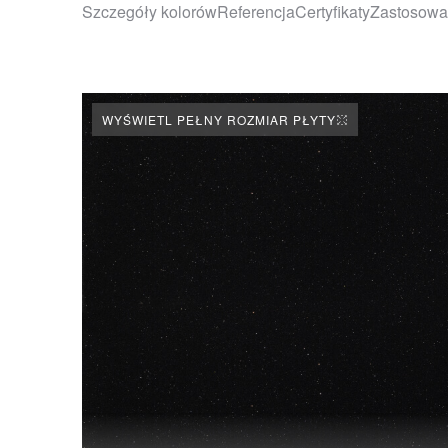
Szczegóły kolorów
Referencja
Certyfikaty
Zastosowa
WYŚWIETL PEŁNY ROZMIAR PŁYTY