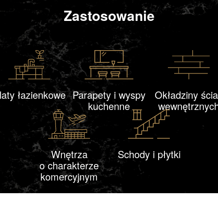
Zastosowanie
laty łazienkowe
Parapety i wyspy
Okładziny ści
kuchenne
wewnętrznyc
Wnętrza
Schody i płytki
o charakterze
komercyjnym