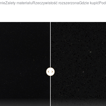
nie
Zalety materiału
Rzeczywistość rozszerzona
Gdzie kupić
Pod