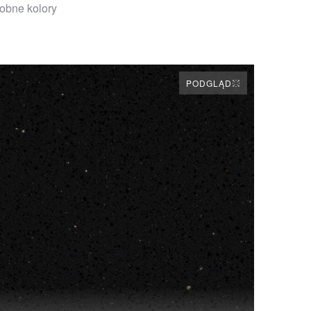
obne kolory
PODGLĄD