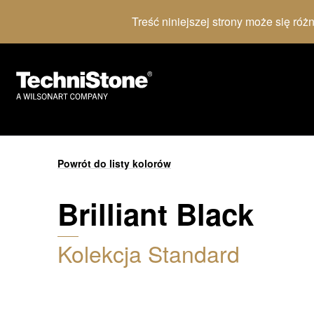
Treść niniejszej strony może się róż
Powrót do listy kolorów
Brilliant Black
Kolekcja Standard