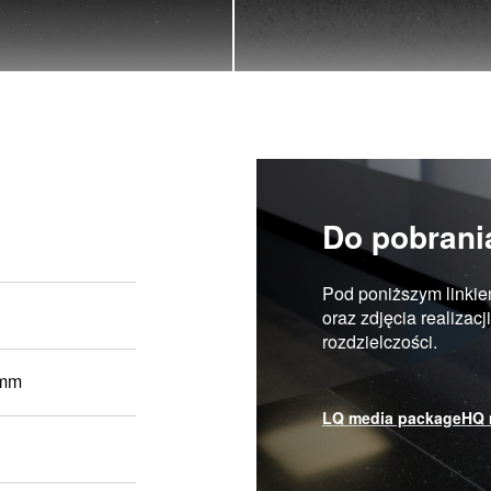
Do pobrani
Pod poniższym linkie
oraz zdjęcia realizac
rozdzielczości.
 mm
LQ media package
HQ 