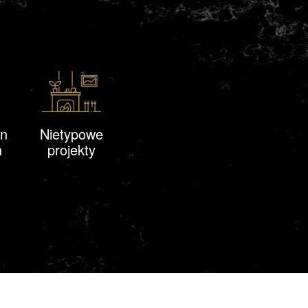
an
Nietypowe
h
projekty