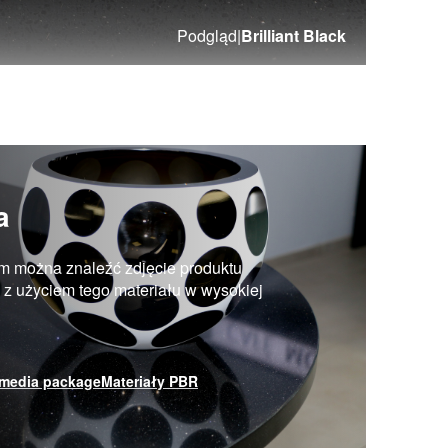
Podgląd
|
Brilliant Black
a
m można znaleźć zdjęcie produktu
ji z użyciem tego materiału w wysokiej
media package
Materiały PBR