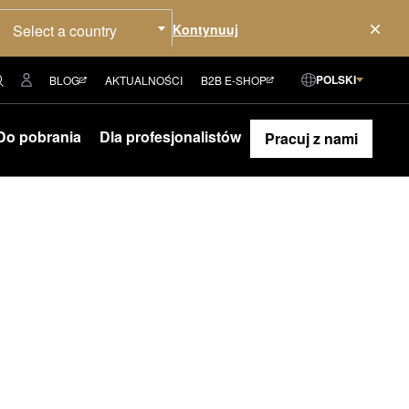
Select a country
POLSKI
BLOG
AKTUALNOŚCI
B2B E-SHOP
Do pobrania
Dla profesjonalistów
Pracuj z nami