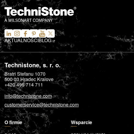
AKTUALNOŚCI
BLOG
Technistone, s. r. o.
Bratri Stefanu 1070
500 03
Hradec Kralove
+420 495 714 711
info@technistone.com
customerservice@technistone.com
O firmie
Wsparcie