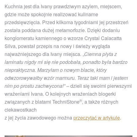
Kuchnia jest dla Ivany prawdziwym azylem, miejscem,
gdzie może spokojnie realizować kulinarne
przedsięwzięcia. Przed kilkoma tygodniami jej przestrzeń
została poddana dużej metamorfozie. Dzięki dodaniu
konglomeratu kamiennego o wzorze Crystal Calacatta
Silva, powstał przepis na nowy i świeży wygląda
najważniejszego dla Ivany miejsca. „
Ciemna płyta z
laminatu nigdy mi się nie podobała, ponadto była bardzo
niepraktyczna. Marzyłam o nowym blacie, który
odwzorowywałby wzór marmuru. Teraz taki mam i jestem
nim po prostu zachwycona!” –
dzieli się swoimi pierwszymi
wrażeniami Ivana. O kolejnych wrażeniach blogerki
®
związanych z blatami
TechniStone
, a także różnych
ciekawostkach
z jej życia zawodowego można
przeczytać w artykule
.