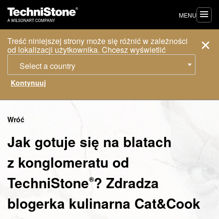
MENU
Treść niniejszej strony może się różnić w zależności
od lokalizacji użytkownika. Chcesz wyświetlić
Select a country
Wróć
Jak gotuje się na blatach
z konglomeratu od
TechniStone
? Zdradza
®
blogerka kulinarna Cat&Cook