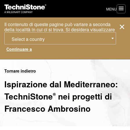
MENU
Il contenuto di queste pagine può variare a seconda
della località in cui ci si trova. Si desidera visualizzare
Select a country
Tornare indietro
Ispirazione dal Mediterraneo:
TechniStone
nei progetti di
®
Francesco Ambrosino