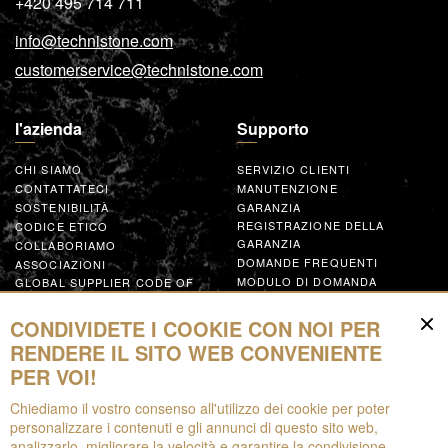
+420 495 714 711
info@technistone.com
customerservice@technistone.com
l'azienda
Supporto
CHI SIAMO
SERVIZIO CLIENTI
CONTATTATECI
MANUTENZIONE
SOSTENIBILITÀ
GARANZIA
REGISTRAZIONE DELLA
CODICE ETICO
GARANZIA
COLLABORIAMO
DOMANDE FREQUENTI
ASSOCIAZIONI
MODULO DI DOMANDA
GLOBAL SUPPLIER CODE OF
CONDUCT
COLLABORA
CONDIVIDETE I COOKIE CON NOI PER
RENDERE IL SITO WEB CONVENIENTE
Risorse
PER VOI!
Chiediamo il vostro consenso all'utilizzo dei cookie per poter
DA SCARICARE
personalizzare i contenuti e gli annunci di questo sito web,
OPUSCOLI
analizzarlo, migliorare la velocità e garantire la condivisione
EPD