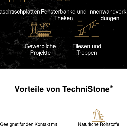
schtisch
platten
Fensterbänke und
Innen
wand
verk
Theken
dungen
Gewerbliche
Fliesen und
Projekte
Treppen
Vorteile von
TechniStone
®
Geeignet für den Kontakt mit
Natürliche Rohstoffe