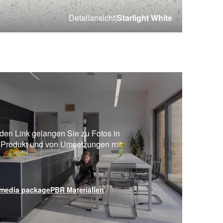
Detailansicht
|
Starlight White
en Link gelangen Sie zu Fotos in
 Produkt und von Umsetzungen mit
media package
PBR Materialien