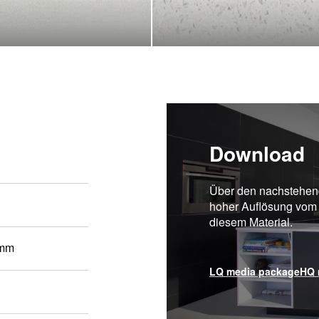
Download
Über den nachstehend
hoher Auflösung vom
diesem Material.
 mm
LQ media package
HQ 