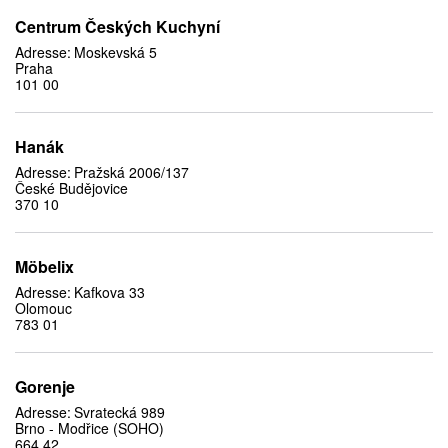
Centrum Českých Kuchyní
Adresse:
Moskevská 5
Praha
101 00
Hanák
Adresse:
Pražská 2006/137
České Budějovice
370 10
Möbelix
Adresse:
Kafkova 33
Olomouc
783 01
Gorenje
Adresse:
Svratecká 989
Brno - Modřice (SOHO)
664 42