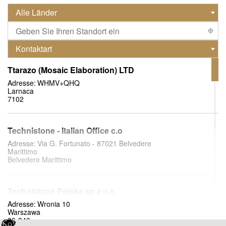
Alle Länder
Kontaktart
Ttarazo (Mosaic Elaboration) LTD
Adresse:
WHMV+QHQ
Larnaca
7102
Technistone - Italian Office c.o
Adresse:
Via G. Fortunato - 87021 Belvedere
Marittimo
Belvedere Marittimo
Technistone Polska sp.z o.o.
Adresse:
Wronia 10
Warszawa
00-840