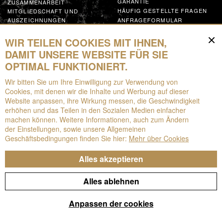
GARANTIE
ZUSAMMENARBEIT
Adresse:
Kružná 10, Poprad
HÄUFIG GESTELLTE FRAGEN
MITGLIEDSCHAFT UND
Poprad
AUSZEICHNUNGEN
ANFRAGEFORMULAR
GLOBAL SUPPLIER CODE OF
CONDUCT
WIR TEILEN COOKIES MIT IHNEN,
Ezop
MACHEN SIE MIT
DAMIT UNSERE WEBSITE FÜR SIE
Adresse:
Mostná, Nitra
OPTIMAL FUNKTIONIERT.
Nitra
Ressourcen
Wir bitten Sie um Ihre Einwilligung zur Verwendung von
Cookies, mit denen wir die Inhalte und Werbung auf dieser
HERUNTERLADEN
FullHouse Architecture
Website anpassen, ihre Wirkung messen, die Geschwindigkeit
BROSCHÜREN
erhöhen und das Teilen in den Sozialen Medien einfacher
EPD
Adresse:
Radlinského 27, Bratislava
machen können. Weitere Informationen, auch zum Ändern
AUGMENTED REALITY
Bratislava
der Einstellungen, sowie unsere Allgemeinen
Geschäftsbedingungen finden Sie hier:
Mehr über Cookies
Bulthaup/Elite Bath
Alles akzeptieren
Adresse:
Dvořákovo námestie, Staré město
Bratislava
© Technistone, 2026
Alles ablehnen
Cookies
GDPR
Koryna
Anpassen der cookies
Produziert mit Leidenschaft – von Manilot
Adresse:
Wellnerova 1215/1