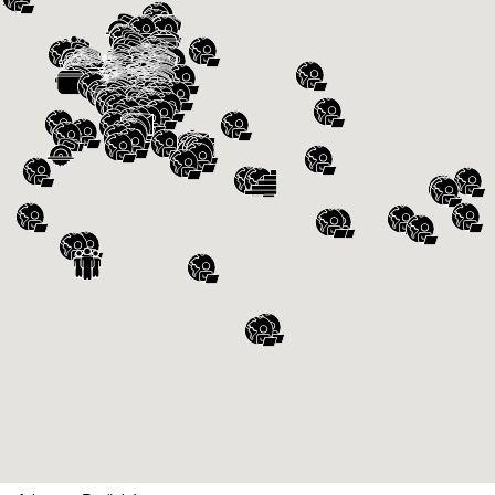
Web:
Technistone Deutschland GmbH
Adresse:
Gütterhallenstraße 1, 68159
Mannheim, Deutschland
Mannheim
Colosseum
Adresse:
Průhonická 119
Čestlice-Říčany u Prahy
251 01
Gorenje
Adresse:
Skandinávská 144/15
Praha
155 00
Romi Kuchyně