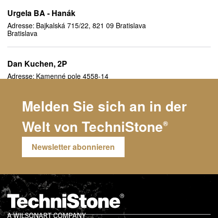
Urgela BA - Hanák
Adresse:
Bajkalská 715/22, 821 09 Bratislava
Bratislava
Dan Kuchen, 2P
Adresse:
Kamenné pole 4558-14
Liptovský Mikuláš
Melden Sie sich an in der
Oresi
Welt von
TechniStone
®
Adresse:
T.G.Masaryka 1078
Mladá Boleslav
293 01
Newsletter abonnieren
Indeco
Adresse:
Železná 160
Mladá Boleslav
293 01