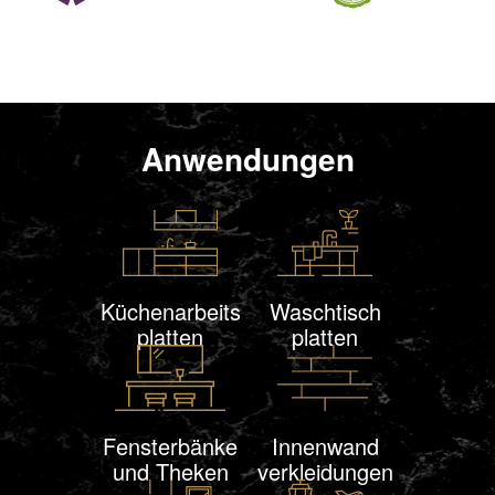
Anwendungen
Küchenarbeits
Waschtisch
platten
platten
Fensterbänke
Innen
wand
und Theken
verklei
dungen