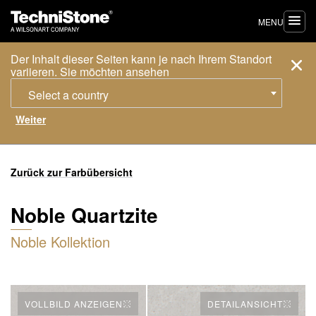
MENU
Der Inhalt dieser Seiten kann je nach Ihrem Standort
variieren. Sie möchten ansehen
Select a country
Zurück zur Farbübersicht
Noble Quartzite
Noble Kollektion
VOLLBILD ANZEIGEN
DETAILANSICHT