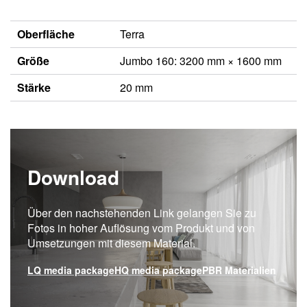
Oberfläche
Terra
Größe
Jumbo 160: 3200 mm × 1600 mm
Stärke
20 mm
Download
Über den nachstehenden Link gelangen Sie zu
Fotos in hoher Auflösung vom Produkt und von
Umsetzungen mit diesem Material.
LQ media package
HQ media package
PBR Materialien