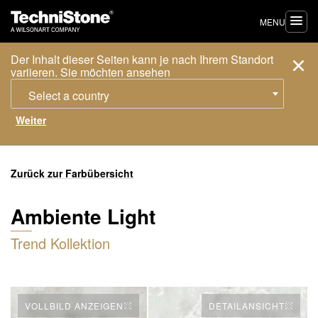
MENU
Der Inhalt dieser Seiten kann je nach Ihrem Standort
variieren. Sie möchten ansehen
Select a country
Zurück zur Farbübersicht
Ambiente Light
Trend Kollektion
VOLLBILD ANZEIGEN
DETAILANSICHT