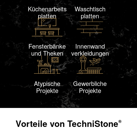
Küchenarbeits
Waschtisch
platten
platten
Fensterbänke
Innen
wand
und Theken
verklei
dungen
Atypische
Gewerbliche
Projekte
Projekte
Vorteile von
TechniStone
®