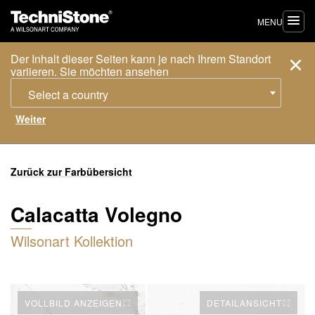
MENU
Der Inhalt dieser Seiten kann je nach Ihrem Standort
variieren. Sie möchten ansehen
Select a country
Zurück zur Farbübersicht
Calacatta Volegno
Wilsonart Kollektion
VOLLBILD ANZEIGEN
DETAILANSICHT