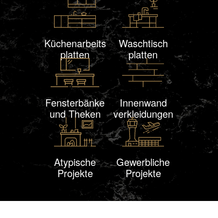
Küchenarbeits
Waschtisch
platten
platten
Fensterbänke
Innen
wand
und Theken
verklei
dungen
Atypische
Gewerbliche
Projekte
Projekte