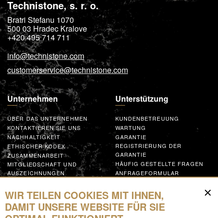
Technistone, s. r. o.
Bratri Stefanu 1070
500 03
Hradec Kralove
+420 495 714 711
info@technistone.com
customerservice@technistone.com
Unternehmen
Unterstützung
ÜBER DAS UNTERNEHMEN
KUNDENBETREUUNG
KONTAKTIEREN SIE UNS
WARTUNG
NACHHALTIGKEIT
GARANTIE
REGISTRIERUNG DER
ETHISCHER KODEX
GARANTIE
ZUSAMMENARBEIT
HÄUFIG GESTELLTE FRAGEN
MITGLIEDSCHAFT UND
AUSZEICHNUNGEN
ANFRAGEFORMULAR
GLOBAL SUPPLIER CODE OF
CONDUCT
WIR TEILEN COOKIES MIT IHNEN,
MACHEN SIE MIT
DAMIT UNSERE WEBSITE FÜR SIE