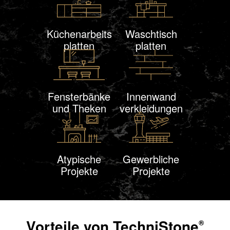
Küchenarbeits
Waschtisch
platten
platten
Fensterbänke
Innen
wand
und Theken
verklei
dungen
Atypische
Gewerbliche
Projekte
Projekte
Vorteile von
TechniStone
®