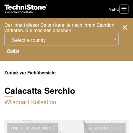
MENU
Der Inhalt dieser Seiten kann je nach Ihrem Standort
variieren. Sie möchten ansehen
Select a country
Zurück zur Farbübersicht
Calacatta Serchio
Wilsonart Kollektion
VOLLBILD ANZEIGEN
DETAILANSICHT