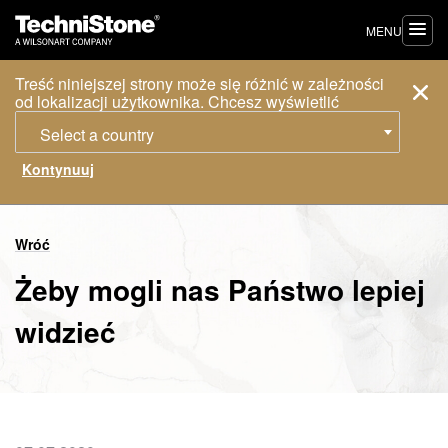
MENU
Treść niniejszej strony może się różnić w zależności
od lokalizacji użytkownika. Chcesz wyświetlić
Select a country
Wróć
Żeby mogli nas Państwo lepiej
widzieć