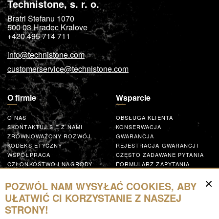
Technistone, s. r. o.
Bratri Stefanu 1070
500 03
Hradec Kralove
+420 495 714 711
info@technistone.com
customerservice@technistone.com
O firmie
Wsparcie
O NAS
OBSŁUGA KLIENTA
SKONTAKTUJ SIĘ Z NAMI
KONSERWACJA
ZRÓWNOWAŻONY ROZWÓJ
GWARANCJA
KODEKS ETYCZNY
REJESTRACJA GWARANCJI
WSPÓŁPRACA
CZĘSTO ZADAWANE PYTANIA
CZŁONKOSTWO I NAGRODY
FORMULARZ ZAPYTANIA
GLOBAL SUPPLIER CODE OF
CONDUCT
POZWÓL NAM WYSYŁAĆ COOKIES, ABY
WSPÓŁPRACUJ
UŁATWIĆ CI KORZYSTANIE Z NASZEJ
STRONY!
Zasoby