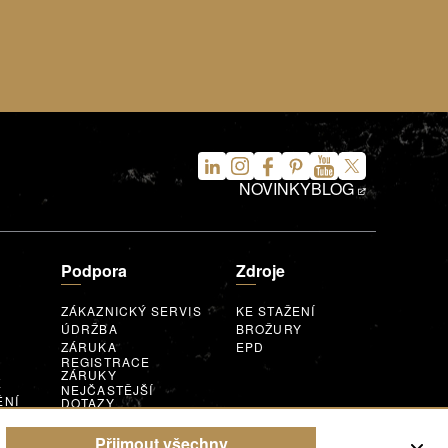
NOVINKY
BLOG
Podpora
Zdroje
ZÁKAZNICKÝ SERVIS
KE STAŽENÍ
ÚDRŽBA
BROŽURY
ZÁRUKA
EPD
REGISTRACE
ZÁRUKY
E
NEJČASTĚJŠÍ
ĚNÍ
DOTAZY
ROZŠÍŘENÁ
POPTÁVKOVÝ
T
REALITA
FORMULÁŘ
Přijmout všechny