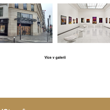
né barvy
Různé barvy
Více v galerii
liant White
Starlight White
®