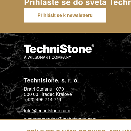
Přihlaste se do světa
Tech
Přihlásit se k newsletteru
Technistone, s. r. o.
Bratri Stefanu 1070
500 03
Hradec Kralove
+420 495 714 711
info@technistone.com
customerservice@technistone.com