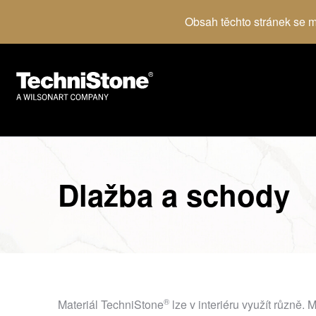
Obsah těchto stránek se mů
Dlažba a schody
®
Materiál
TechniStone
lze v interiéru využít různě. 