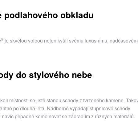
ě podlahového obkladu
®
e
je skvělou volbou nejen kvůli svému luxusnímu, nadčasové
hody do stylového nebe
li místnosti se jistě stanou schody z tvrzeného kamene. Tako
egantně po dlouhá léta. Nádherně vypadají stupnicové schody
 navíc případně kombinovat se zábradlím z různých materiálů.