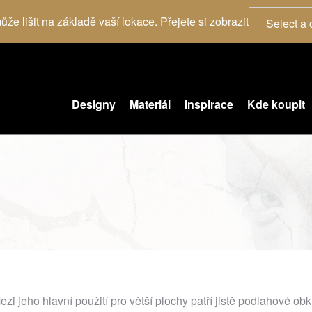
že lišit na základě vaší lokace. Přejete si zobrazit
Select a 
Designy
Materiál
Inspirace
Kde koupit
Mezi jeho hlavní použití pro větší plochy patří jistě podlahové ob