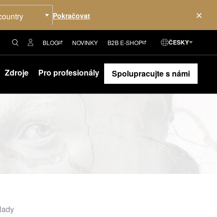
country
ČESKY
BLOG
NOVINKY
B2B E-SHOP
Zdroje
Pro profesionály
Spolupracujte s námi
klady