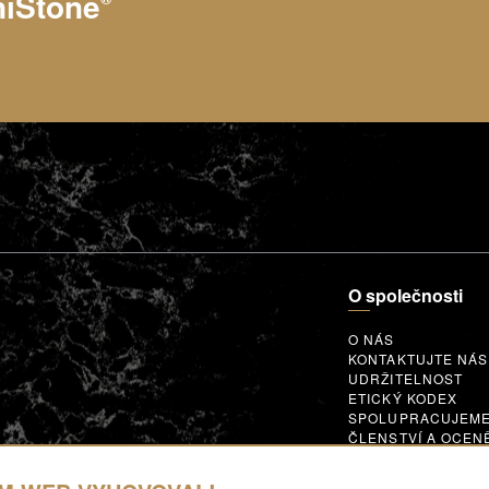
niStone
O společnosti
O NÁS
KONTAKTUJTE NÁS
UDRŽITELNOST
ETICKÝ KODEX
SPOLUPRACUJEM
ČLENSTVÍ A OCEN
GLOBAL SUPPLIER
CODE OF CONDUC
SPOLUPRACUJTE