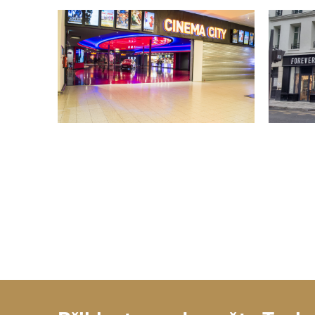
Růz
Crystal Nevada
Starlight Black
Bril