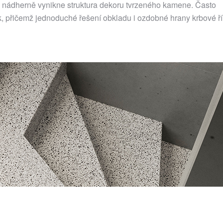
h nádherně vynikne struktura dekoru tvrzeného kamene. Často
k, přičemž jednoduché řešení obkladu i ozdobné hrany krbové ř