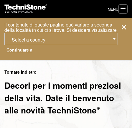
MENU
Il contenuto di queste pagine può variare a seconda
della località in cui ci si trova. Si desidera visualizzare
Select a country
Tornare indietro
Decori per i momenti preziosi
della vita. Date il benvenuto
alle novità
TechniStone
®