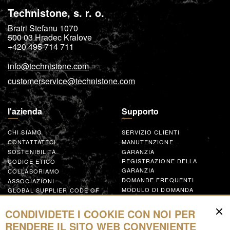
Technistone, s. r. o.
Bratri Stefanu 1070
500 03
Hradec Kralove
+420 495 714 711
info@technistone.com
customerservice@technistone.com
l'azienda
Supporto
CHI SIAMO
SERVIZIO CLIENTI
CONTATTATECI
MANUTENZIONE
SOSTENIBILITÀ
GARANZIA
REGISTRAZIONE DELLA
CODICE ETICO
GARANZIA
COLLABORIAMO
DOMANDE FREQUENTI
ASSOCIAZIONI
MODULO DI DOMANDA
GLOBAL SUPPLIER CODE OF
CONDUCT
COLLABORA
CONDIVIDETE I COOKIE CON NOI PER
RENDERE IL SITO WEB CONVENIENTE