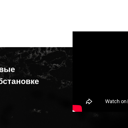
овые
бстановке