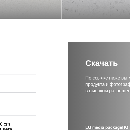
Скачать
По ссылке ниже вы
продукта и фотогра
в высоком разрешен
60 cm
LQ media package
HQ 
цвета,