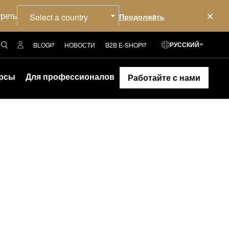
треть
Select a country
РУССКИЙ
BLOG
НОВОСТИ
B2B E-SHOP
рсы
Для профессионалов
Работайте с нами