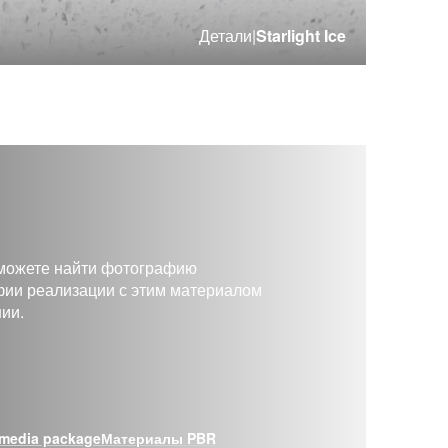
Детали
|
Starlight Ice
 можете найти фотографию
фии реализации с этим материалом
ии.
media package
Материалы PBR