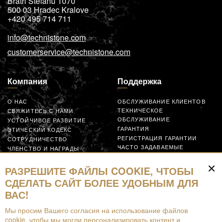
Bratri Stefanu 1070
500 03
Hradec Kralove
+420 495 714 711
info@technistone.com
customerservice@technistone.com
Компания
Поддержка
О НАС
ОБСЛУЖИВАНИЕ КЛИЕНТОВ
ТЕХНИЧЕСКОЕ
СВЯЖИТЕСЬ С НАМИ
ОБСЛУЖИВАНИЕ
УСТОЙЧИВОЕ РАЗВИТИЕ
ГАРАНТИЯ
ЭТИЧЕСКИЙ КОДЕКС
РЕГИСТРАЦИЯ ГАРАНТИИ
СОТРУДНИЧЕСТВО
ЧАСТО ЗАДАВАЕМЫЕ
ЧЛЕНСТВО И НАГРАДЫ
ВОПРОСЫ
GLOBAL SUPPLIER CODE OF
ЗАЯВКА
CONDUCT
РАЗРЕШИТЕ ФАЙЛЫ COOKIE, ЧТОБЫ
СОТРУДНИЧАЙТЕ
СДЕЛАТЬ САЙТ БОЛЕЕ УДОБНЫМ ДЛЯ
ВАС!
Ресурсы
Мы просим Вашего согласия на использование файлов
cookie, чтобы мы могли персонализировать контент и
СКАЧАТЬ