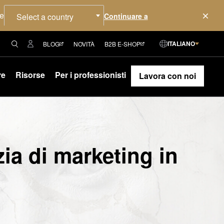
re
Select a country
ITALIANO
BLOG
NOVITÀ
B2B E-SHOP
re
Risorse
Per i professionisti
Lavora con noi
ia di marketing in