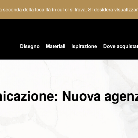
 seconda della località in cui ci si trova. Si desidera visualizza
Disegno
Materiali
Ispirazione
Dove acquista
nicazione: Nuova agenz