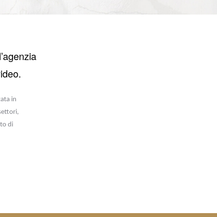
l’agenzia
video.
ata in
ettori,
to di