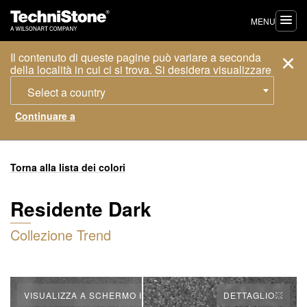
MENU
Il contenuto di queste pagine può variare a seconda
della località in cui ci si trova. Si desidera visualizzare
Select a country
Torna alla lista dei colori
Residente Dark
Collezione Trend
VISUALIZZA A SCHERMO INTERO
DETTAGLIO