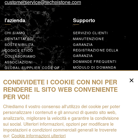
customerservice@technistone.com
l'azienda
Supporto
CHI SIAMO
SERVIZIO CLIENTI
CONTATTATECI
MANUTENZIONE
SOSTENIBILITÀ
GARANZIA
REGISTRAZIONE DELLA
CODICE ETICO
GARANZIA
COLLABORIAMO
DOMANDE FREQUENTI
ASSOCIAZIONI
MODULO DI DOMANDA
GLOBAL SUPPLIER CODE OF
CONDUCT
COLLABORA
CONDIVIDETE I COOKIE CON NOI PER
RENDERE IL SITO WEB CONVENIENTE
Risorse
PER VOI!
Chiediamo il vostro consenso all'utilizzo dei cookie per poter
DA SCARICARE
personalizzare i contenuti e gli annunci di questo sito web,
OPUSCOLI
analizzarlo, migliorare la velocità e garantire la condivisione
EPD
sui social. Ulteriori informazioni, opzioni per modificare le
AUGMENTED REALITY
impostazioni e condizioni commerciali generali le troverete
qui:
Cookie informazioni ulteriori