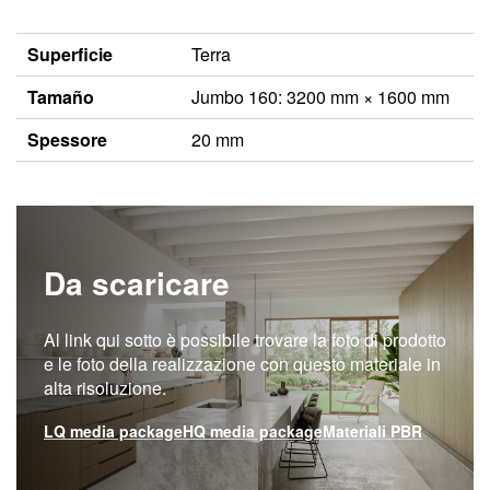
Superficie
Terra
Tamaño
Jumbo 160: 3200 mm × 1600 mm
Spessore
20 mm
Da scaricare
Al link qui sotto è possibile trovare la foto di prodotto
e le foto della realizzazione con questo materiale in
alta risoluzione.
LQ media package
HQ media package
Materiali PBR