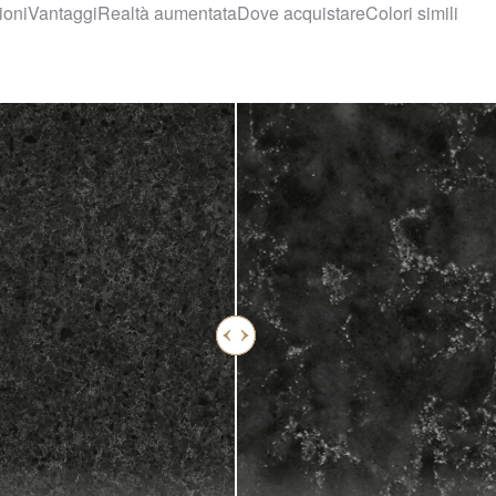
ioni
Vantaggi
Realtà aumentata
Dove acquistare
Colori simili