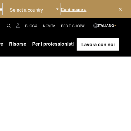
re
Select a country
ITALIANO
BLOG
NOVITÀ
B2B E-SHOP
re
Risorse
Per i professionisti
Lavora con noi