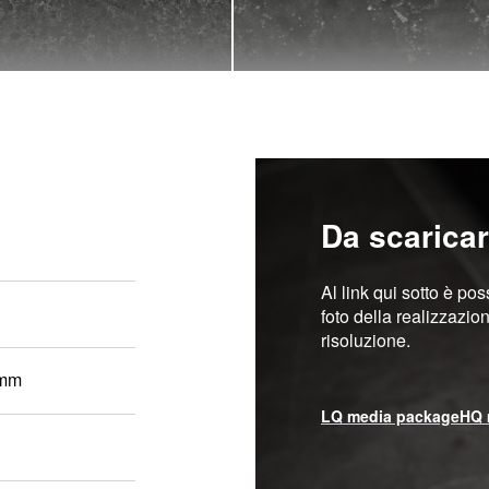
Da scarica
Al link qui sotto è pos
foto della realizzazio
risoluzione.
 mm
LQ media package
HQ 