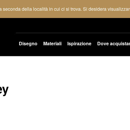
 seconda della località in cui ci si trova. Si desidera visualizza
Disegno
Materiali
Ispirazione
Dove acquista
ey