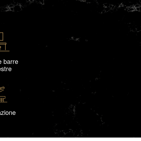
e barre
estre
zione