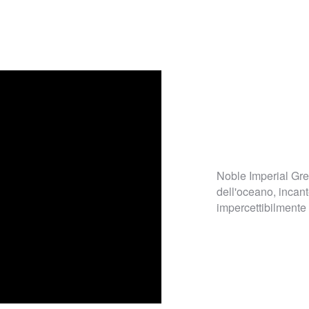
Noble Imperial Grey,
dell'oceano, incante
impercettibilmente