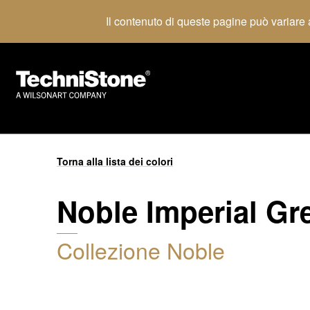
Il contenuto di queste pagine può variare a
Torna alla lista dei colori
Noble Imperial Gr
Collezione Noble