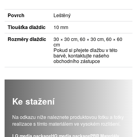
Povrch
Leštěný
Tloušťka dlaždic
10 mm
Rozměry dlaždic
30 × 30 cm, 60 × 30 cm, 60 × 60
cm
Pokud si přejete dlažbu v této
barvě, kontaktujte našeho
obchodního zástupce
Ke stažení
Na odkazu níže naleznete produktovou fotku a fotky
realizace s tímto materiálem ve vysokém rozlišení.
LQ media package
HQ media package
PBR Materiály