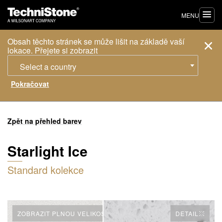
MENU
Obsah těchto stránek se může lišit na základě vaší
lokace. Přejete si zobrazit
Select a country
Zpět na přehled barev
Starlight Ice
Standard kolekce
ZOBRAZIT PLNOU VELIKOST
DETAIL