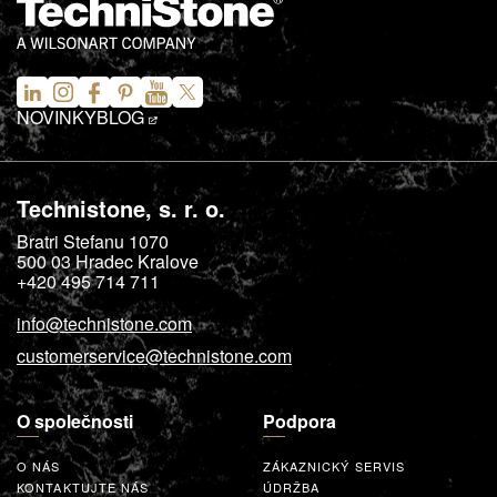
NOVINKY
BLOG
Technistone, s. r. o.
Bratri Stefanu 1070
500 03
Hradec Kralove
+420 495 714 711
info@technistone.com
customerservice@technistone.com
O společnosti
Podpora
O NÁS
ZÁKAZNICKÝ SERVIS
KONTAKTUJTE NÁS
ÚDRŽBA