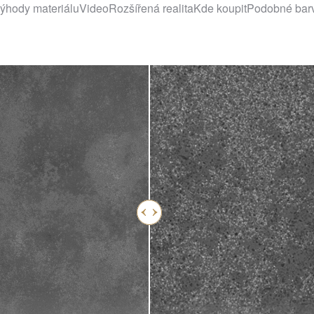
ýhody materiálu
Video
Rozšířená realita
Kde koupit
Podobné bar