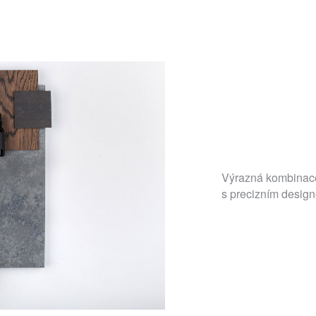
Výrazná kombinace 
s precizním desig