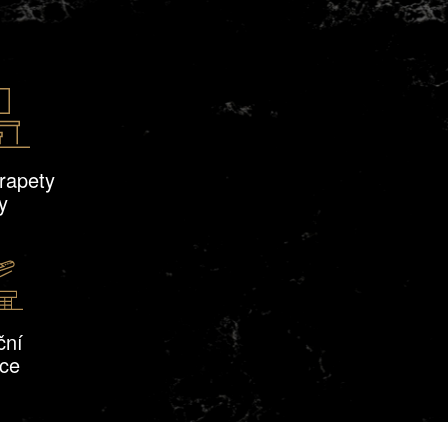
rapety
y
ční
ace