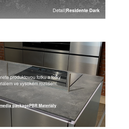
Detail
|
Residente Dark
ete produktovou fotku a fotky
eriálem ve vysokém rozlišení.
media package
PBR Materiály