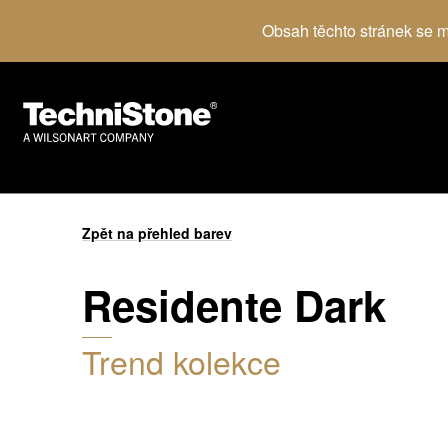
Obsah těchto stránek se mů
Zpět na přehled barev
Residente Dark
Trend kolekce