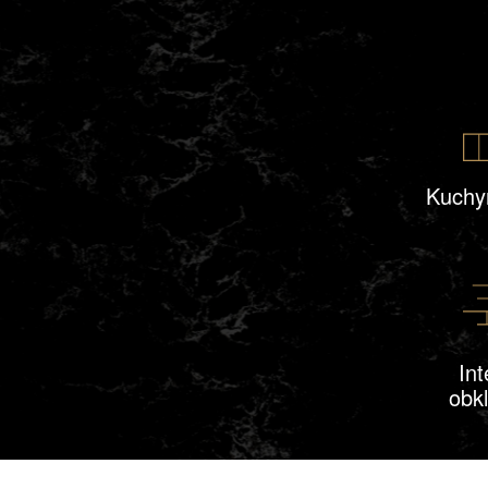
Kuchy
Int
obk