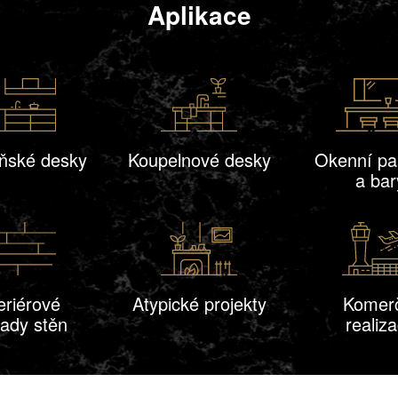
Aplikace
ňské desky
Koupelnové desky
Okenní pa
a bar
eriérové
Atypické projekty
Komer
lady stěn
realiz