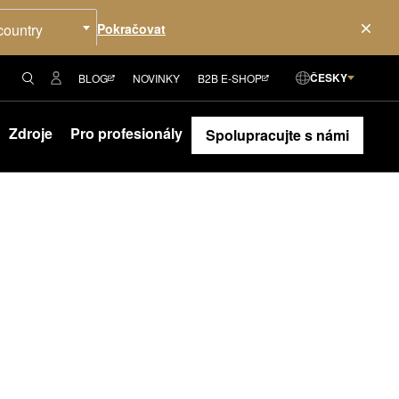
country
ČESKY
BLOG
NOVINKY
B2B E-SHOP
Zdroje
Pro profesionály
Spolupracujte s námi