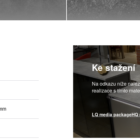
Ke stažení
Na odkazu níže nalezn
realizace s tímto mat
 mm
LQ media package
HQ 