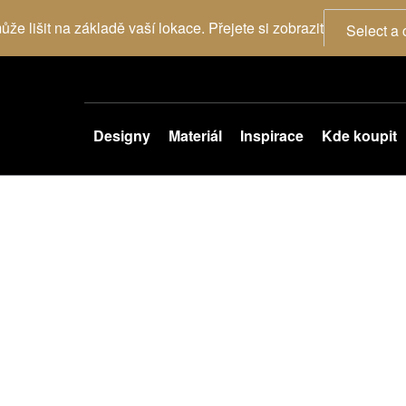
že lišit na základě vaší lokace. Přejete si zobrazit
Select a 
Designy
Materiál
Inspirace
Kde koupit