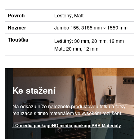
Povrch
Leštěný, Matt
Rozměr
Jumbo 155: 3185 mm × 1550 mm
Tloušťka
Leštěný: 30 mm, 20 mm, 12 mm
Matt: 20 mm, 12 mm
Ke stažení
Na odkazu níže naleznete produktovou fotku a fotky
realizace s tímto materiálem ve vysokém rozlišení.
LQ media package
HQ media package
PBR Materiály