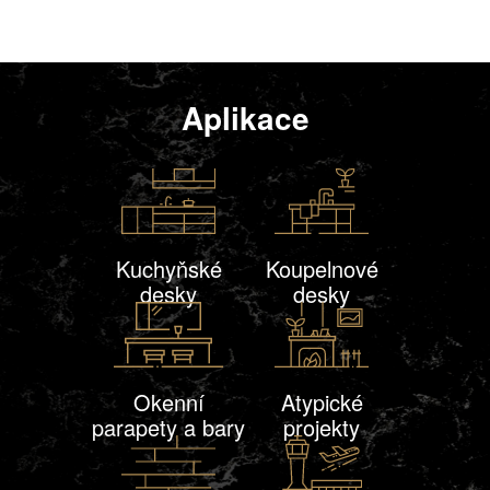
Aplikace
Kuchyňské
Koupelnové
desky
desky
Okenní
Atypické
parapety a bary
projekty