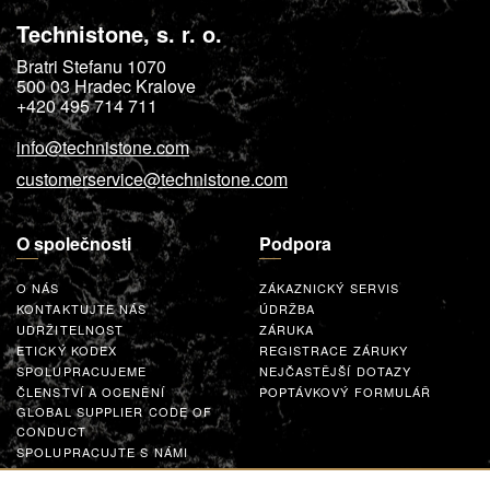
Technistone, s. r. o.
Bratri Stefanu 1070
500 03
Hradec Kralove
+420 495 714 711
info@technistone.com
customerservice@technistone.com
O společnosti
Podpora
O NÁS
ZÁKAZNICKÝ SERVIS
KONTAKTUJTE NÁS
ÚDRŽBA
UDRŽITELNOST
ZÁRUKA
ETICKÝ KODEX
REGISTRACE ZÁRUKY
SPOLUPRACUJEME
NEJČASTĚJŠÍ DOTAZY
ČLENSTVÍ A OCENĚNÍ
POPTÁVKOVÝ FORMULÁŘ
GLOBAL SUPPLIER CODE OF
CONDUCT
SPOLUPRACUJTE S NÁMI