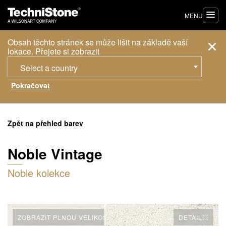
MENU
Obsah těchto stránek se může lišit na základě vaší
lokace. Přejete si zobrazit
Select a country
Zpět na přehled barev
Noble Vintage
Noble kolekce
ZOBRAZIT PLNOU VELIKOST
DETAIL