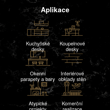
Aplikace
Kuchyňské
Koupelnové
desky
desky
Okenní
Interiérové
parapety a bary
obklady stěn
Atypické
Komerční
projekty
realizace