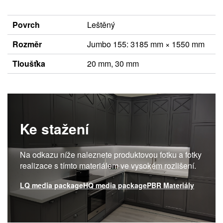
Povrch
Leštěný
Rozměr
Jumbo 155: 3185 mm × 1550 mm
Tloušťka
20 mm, 30 mm
Ke stažení
Na odkazu níže naleznete produktovou fotku a fotky
realizace s tímto materiálem ve vysokém rozlišení.
LQ media package
HQ media package
PBR Materiály