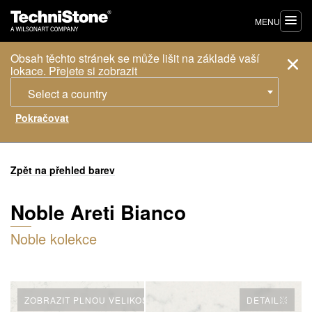
MENU
Obsah těchto stránek se může lišit na základě vaší
lokace. Přejete si zobrazit
Select a country
Zpět na přehled barev
Noble Areti Bianco
Noble kolekce
ZOBRAZIT PLNOU VELIKOST
DETAIL