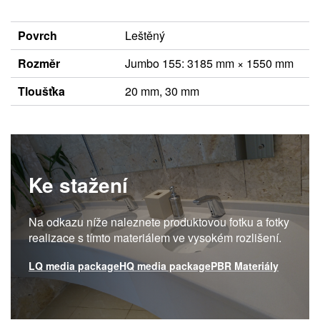
Povrch
Leštěný
Rozměr
Jumbo 155: 3185 mm × 1550 mm
Tloušťka
20 mm, 30 mm
Ke stažení
Na odkazu níže naleznete produktovou fotku a fotky
realizace s tímto materiálem ve vysokém rozlišení.
LQ media package
HQ media package
PBR Materiály