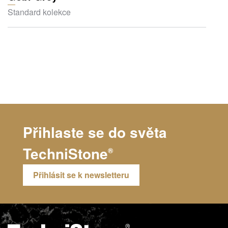
Standard kolekce
Přihlaste se do světa
TechniStone
®
Přihlásit se k newsletteru