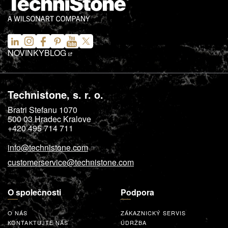
NOVINKY
BLOG
Technistone, s. r. o.
Bratri Stefanu 1070
500 03
Hradec Kralove
+420 495 714 711
info@technistone.com
customerservice@technistone.com
O společnosti
Podpora
O NÁS
ZÁKAZNICKÝ SERVIS
KONTAKTUJTE NÁS
ÚDRŽBA