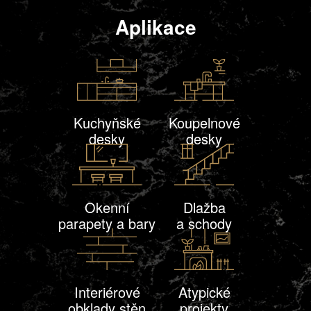
Aplikace
Kuchyňské
Koupelnové
desky
desky
Okenní
Dlažba
parapety a bary
a schody
Interiérové
Atypické
obklady stěn
projekty