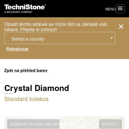
MENU
Obsah těchto stránek se může lišit na základě vaší
lokace. Přejete si zobrazit
Select a country
Zpět na přehled barev
Crystal Diamond
Standard kolekce
ZOBRAZIT PLNOU VELIKOST
DETAIL