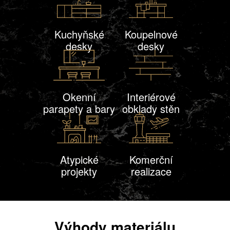
Kuchyňské
Koupelnové
desky
desky
Okenní
Interiérové
parapety a bary
obklady stěn
Atypické
Komerční
projekty
realizace
Výhody materiálu