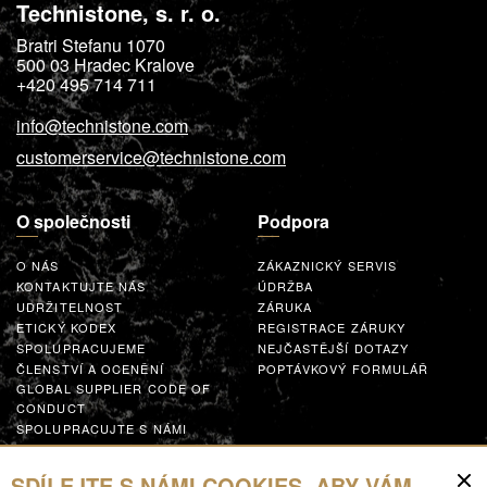
Technistone, s. r. o.
Bratri Stefanu 1070
500 03
Hradec Kralove
+420 495 714 711
info@technistone.com
customerservice@technistone.com
O společnosti
Podpora
O NÁS
ZÁKAZNICKÝ SERVIS
KONTAKTUJTE NÁS
ÚDRŽBA
UDRŽITELNOST
ZÁRUKA
ETICKÝ KODEX
REGISTRACE ZÁRUKY
SPOLUPRACUJEME
NEJČASTĚJŠÍ DOTAZY
ČLENSTVÍ A OCENĚNÍ
POPTÁVKOVÝ FORMULÁŘ
GLOBAL SUPPLIER CODE OF
CONDUCT
SPOLUPRACUJTE S NÁMI
Zdroje
SDÍLEJTE S NÁMI COOKIES, ABY VÁM