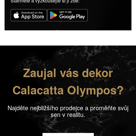
Stáhněte a vyzkoušejte si ji zde:
Zaujal vás dekor
Calacatta Olympos?
Najděte nejbližšího prodejce a proměňte svůj
sen v realitu.