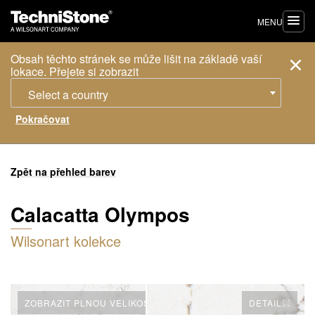
MENU
Obsah těchto stránek se může lišit na základě vaší
lokace. Přejete si zobrazit
Select a country
Zpět na přehled barev
Calacatta Olympos
Wilsonart kolekce
ZOBRAZIT PLNOU VELIKOST
DETAIL