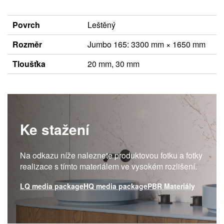
Povrch
Leštěný
Rozměr
Jumbo 165: 3300 mm × 1650 mm
Tloušťka
20 mm, 30 mm
Ke stažení
Na odkazu níže naleznete produktovou fotku a fotky
realizace s tímto materiálem ve vysokém rozlišení.
LQ media package
HQ media package
PBR Materiály