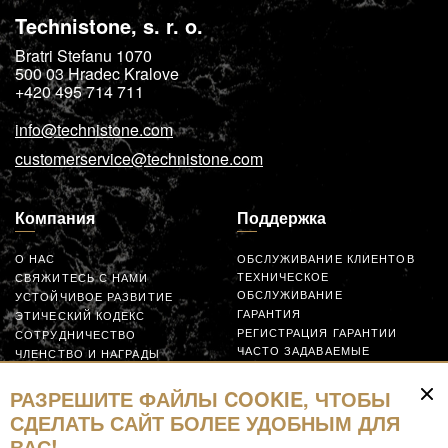
Technistone, s. r. o.
Bratri Stefanu 1070
500 03
Hradec Kralove
+420 495 714 711
info@technistone.com
customerservice@technistone.com
Компания
Поддержка
О НАС
ОБСЛУЖИВАНИЕ КЛИЕНТОВ
ТЕХНИЧЕСКОЕ
СВЯЖИТЕСЬ С НАМИ
ОБСЛУЖИВАНИЕ
УСТОЙЧИВОЕ РАЗВИТИЕ
ГАРАНТИЯ
ЭТИЧЕСКИЙ КОДЕКС
РЕГИСТРАЦИЯ ГАРАНТИИ
СОТРУДНИЧЕСТВО
ЧАСТО ЗАДАВАЕМЫЕ
ЧЛЕНСТВО И НАГРАДЫ
ВОПРОСЫ
GLOBAL SUPPLIER CODE OF
ЗАЯВКА
CONDUCT
РАЗРЕШИТЕ ФАЙЛЫ COOKIE, ЧТОБЫ
СОТРУДНИЧАЙТЕ
СДЕЛАТЬ САЙТ БОЛЕЕ УДОБНЫМ ДЛЯ
ВАС!