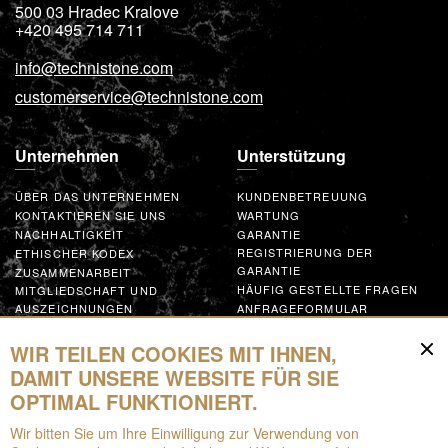
500 03
Hradec Kralove
+420 495 714 711
info@technistone.com
customerservice@technistone.com
Unternehmen
Unterstützung
ÜBER DAS UNTERNEHMEN
KUNDENBETREUUNG
KONTAKTIEREN SIE UNS
WARTUNG
NACHHALTIGKEIT
GARANTIE
REGISTRIERUNG DER
ETHISCHER KODEX
GARANTIE
ZUSAMMENARBEIT
HÄUFIG GESTELLTE FRAGEN
MITGLIEDSCHAFT UND
AUSZEICHNUNGEN
ANFRAGEFORMULAR
GLOBAL SUPPLIER CODE OF
CONDUCT
WIR TEILEN COOKIES MIT IHNEN,
MACHEN SIE MIT
DAMIT UNSERE WEBSITE FÜR SIE
OPTIMAL FUNKTIONIERT.
Ressourcen
Wir bitten Sie um Ihre Einwilligung zur Verwendung von