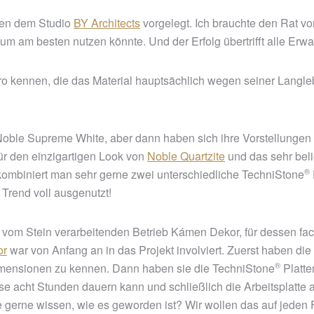
een dem Studio
BY Architects
vorgelegt. Ich brauchte den Rat von
m am besten nutzen könnte. Und der Erfolg übertrifft alle Erwa
ro kennen, die das Material hauptsächlich wegen seiner Langle
nd Noble Supreme White, aber dann haben sich ihre Vorstellunge
für den einzigartigen Look von
Noble Quartzite
und das sehr beli
®
 kombiniert man sehr gerne zwei unterschiedliche
TechniStone
Trend voll ausgenutzt!
 vom Stein verarbeitenden Betrieb Kámen Dekor, für dessen fa
or
war von Anfang an in das Projekt involviert. Zuerst haben die 
®
mensionen zu kennen. Dann haben sie die
TechniStone
Platte
 acht Stunden dauern kann und schließlich die Arbeitsplatte a
gerne wissen, wie es geworden ist? Wir wollen das auf jeden F