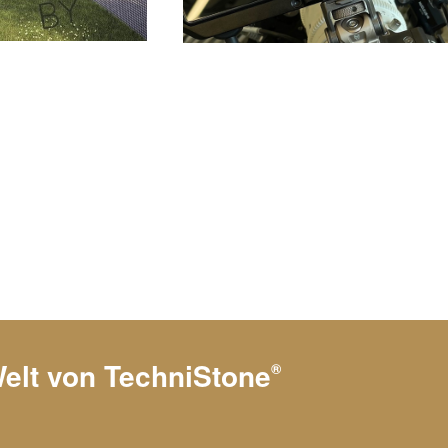
Welt von
TechniStone
®