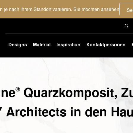
nn je nach Ihrem Standort variieren. Sie möchten ansehen
Se
Designs
Material
Inspiration
Kontaktpersonen
one
Quarzkomposit, Z
®
 Architects in den Hau