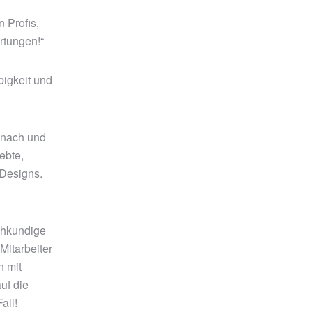
 Profis,
rtungen!“
bigkeit und
n nach und
ebte,
Designs.
chkundige
Mitarbeiter
n mit
uf die
all!