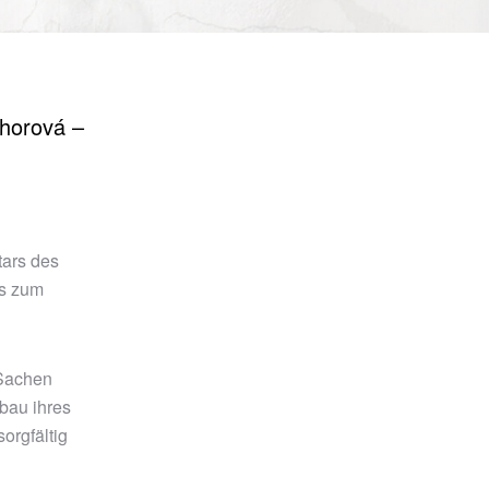
áhorová –
tars des
is zum
 Sachen
bau ihres
orgfältig