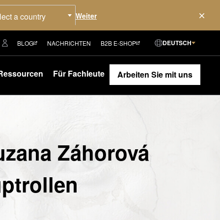
lect a country
DEUTSCH
BLOG
NACHRICHTEN
B2B E-SHOP
Ressourcen
Für Fachleute
Arbeiten Sie mit uns
uzana Záhorová
ptrollen