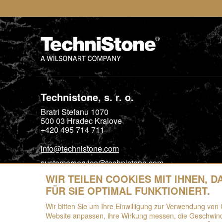
Technistone, s. r. o.
Bratri Stefanu 1070
500 03
Hradec Kralove
+420 495 714 711
info@technistone.com
customerservice@technistone.com
WIR TEILEN COOKIES MIT IHNEN, 
FÜR SIE OPTIMAL FUNKTIONIERT.
Wir bitten Sie um Ihre Einwilligung zur Verwendung von 
Website anpassen, ihre Wirkung messen, die Geschwindi