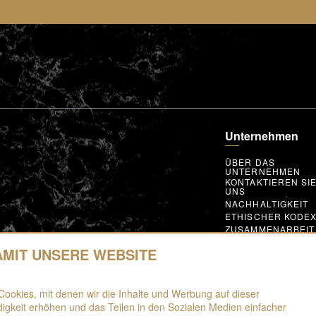
Unternehmen
ÜBER DAS
UNTERNEHMEN
KONTAKTIEREN SI
UNS
NACHHALTIGKEIT
ETHISCHER KODE
ZUSAMMENARBEIT
MITGLIEDSCHAFT 
AUSZEICHNUNGE
DAMIT UNSERE WEBSITE
GLOBAL SUPPLIER
CODE OF CONDUC
MACHEN SIE MIT
Cookies, mit denen wir die Inhalte und Werbung auf dieser
gkeit erhöhen und das Teilen in den Sozialen Medien einfacher