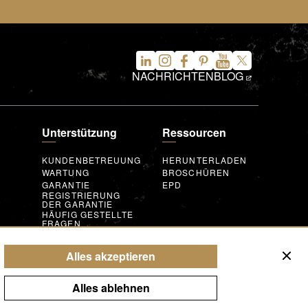
NACHRICHTEN
BLOG
Unterstützung
Ressourcen
KUNDENBETREUUNG
HERUNTERLADEN
WARTUNG
BROSCHÜREN
E
GARANTIE
EPD
REGISTRIERUNG
DER GARANTIE
X
HÄUFIG GESTELLTE
FRAGEN
UND
ANFRAGEFORMULAR
N
AUGMENTED
Alles akzeptieren
REALITY
T
Alles ablehnen