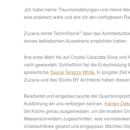
„Ich habe meine Traumvorstellungen und meine Id
was praktisch wäre und wie ich den verfügbaren Rau
®
Zuzana lernte
TechniStone
über das Architekturbü
seines ästhetischen Aussehens empfohlen haben.
Ihre erste Wahl fiel auf Crystal Calacatta Silva u
nach gewandelt. Schließlich fiel die Entscheidung 
spielerische
Taurus Terazzo White.
In jüngster Zeit
Zuzana und das Studio BY Architects haben diesen 
Bearbeitet und eingebaut wurde der Quarzkomposit
Ausführung wir uns verbürgen können.
Kámen Dek
die Küche genau ausgemessen, um die exakten Di
Wasserschneidern zugeschnitten, was normalerweise
Unterschränke gesetzt und eingepasst. Möchten Sie 