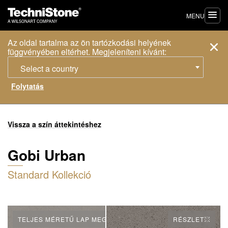
MENU
Az oldal tartalma az ön tartózkodási helyének
függvényében eltérhet. Megjeleníteni kívánt:
Select a country
Vissza a szín áttekintéshez
Gobi Urban
Standard Kollekció
TELJES MÉRETŰ LAP MEGTEKINTÉSE
RÉSZLET