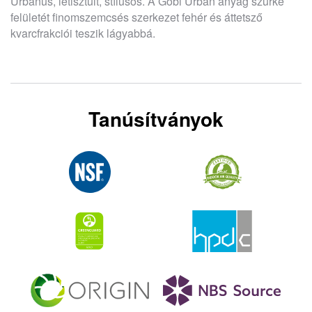
Urbánus, letisztult, stílusos. A Gobi Urban anyag szürke
felületét finomszemcsés szerkezet fehér és áttetsző
kvarcfrakciói teszik lágyabbá.
Tanúsítványok