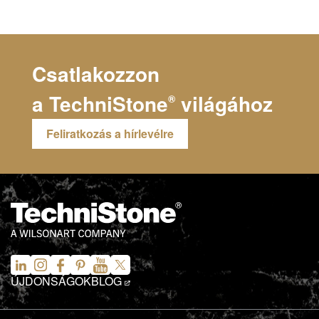
Csatlakozzon
a
TechniStone
világához
®
Feliratkozás a hírlevélre
ÚJDONSÁGOK
BLOG