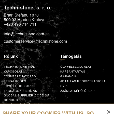
Technistone, s. r. o.
Bratri Stefanu 1070
500 03
Hradec Kralove
+420 495 714 711
info@technistone.com
customerservice@technistone.com
Rólunk
Támogatás
TECHNISTONE-RÓL
ÜGYFÉLSZOLGÁLAT
KAPCSOLAT
KARBANTARTÁS
FENNTARTHATÓSÁG
GARANCIA
ETIKAI KÓDEX
JÓTÁLLÁS REGISZTRÁCIÓJA
EGYÜTT DOLGOZNI
GYIK
TAGSÁGOK ÉS DÍJAK
AJÁNLATKÉRŐ ŰRLAP
GLOBAL SUPPLIER CODE OF
CONDUCT
EGYÜTTMŰKÖDÉS
SHARE YOUR COOKIES WITH US, SO