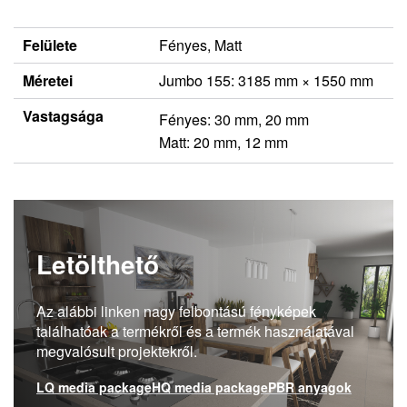
Felülete
Fényes, Matt
Méretei
Jumbo 155: 3185 mm × 1550 mm
Vastagsága
Fényes: 30 mm, 20 mm
Matt: 20 mm, 12 mm
Letölthető
Az alábbi linken nagy felbontású fényképek
találhatóak a termékről és a termék használatával
megvalósult projektekről.
LQ media package
HQ media package
PBR anyagok