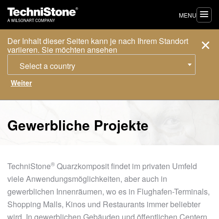
MENU
Der Inhalt dieser Seiten kann je nach Ihrem Standort
variieren. Sie möchten ansehen
Select a country
Gewerbliche Projekte
®
TechniStone
Quarzkomposit findet im privaten Umfeld
viele Anwendungsmöglichkeiten, aber auch in
gewerblichen Innenräumen, wo es in Flughafen-Terminals,
Shopping Malls, Kinos und Restaurants immer beliebter
wird. In gewerblichen Gebäuden und öffentlichen Centern