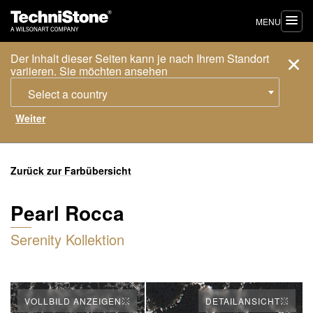
MENU
Der Inhalt dieser Seiten kann je nach Ihrem Standort
variieren. Sie möchten ansehen
Select a country
Zurück zur Farbübersicht
Pearl Rocca
Serenity Kollektion
VOLLBILD ANZEIGEN
DETAILANSICHT