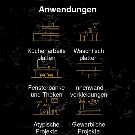
Anwendungen
Küchenarbeits
Waschtisch
platten
platten
Fensterbänke
Innen
wand
und Theken
verklei
dungen
Atypische
Gewerbliche
Projekte
Projekte