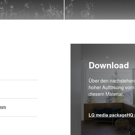
Download
Über den nachstehend
hoher Auflösung vom
diesem Material.
 mm
LQ media package
HQ 