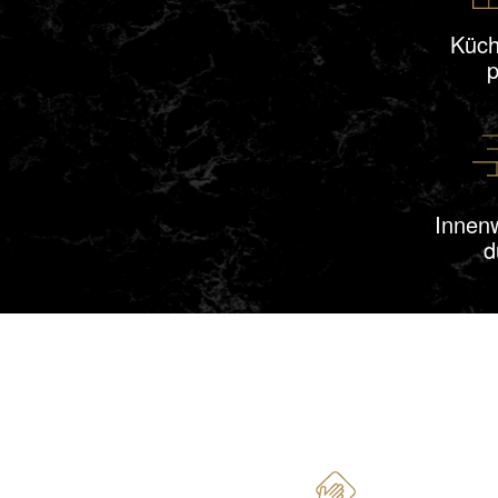
Küch
p
Innen
d