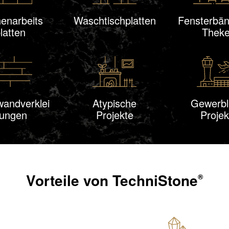
enarbeits
Waschtisch
platten
Fensterbä
latten
Thek
wand
verklei
Atypische
Gewerbl
ungen
Projekte
Projek
Vorteile von
TechniStone
®