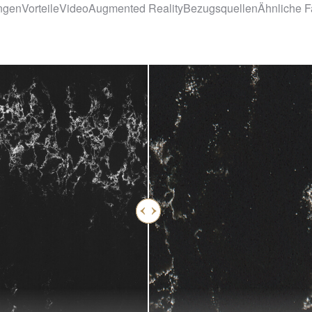
ngen
Vorteile
Video
Augmented Reality
Bezugsquellen
Ähnliche F