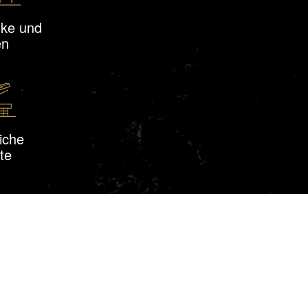
nke und
en
iche
te