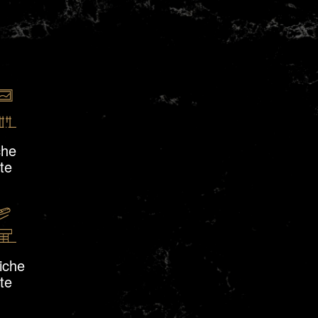
che
te
iche
te