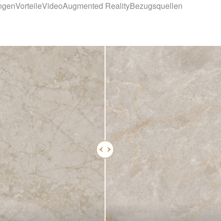
ngen
Vorteile
Video
Augmented Reality
Bezugsquellen