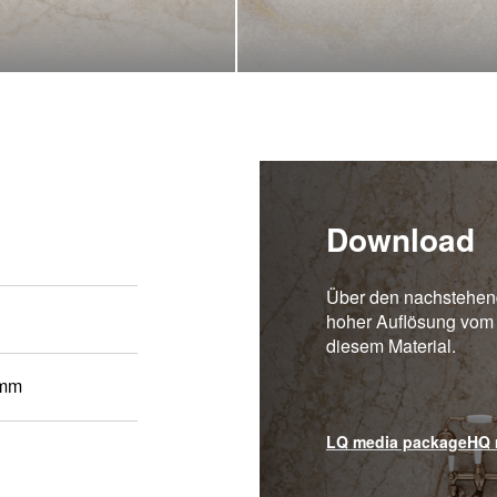
Download
Über den nachstehend
hoher Auflösung vom
diesem Material.
 mm
LQ media package
HQ 