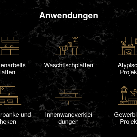
Anwendungen
enarbeits
Waschtisch
platten
Atypis
latten
Projek
rbänke und
Innen
wand
verklei
Gewerbl
heken
dungen
Projek