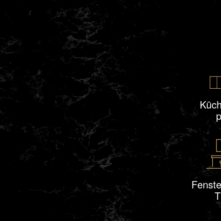
Küch
p
Fenste
T