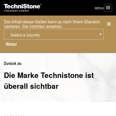
MENU
Der Inhalt dieser Seiten kann je nach Ihrem Standort
variieren. Sie möchten ansehen
Select a country
Zurück zu
Die Marke Technistone ist
überall sichtbar