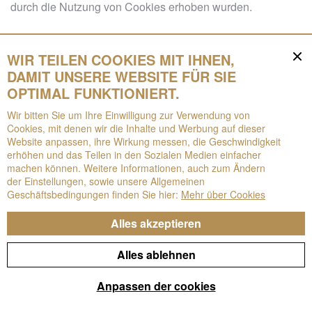
durch die Nutzung von Cookies erhoben wurden.
(iv) Verhaltensbezogene Informationen beim Anschauen
WIR TEILEN COOKIES MIT IHNEN,
eines Newsletters und anderer Mitteilungen, insbesondere
DAMIT UNSERE WEBSITE FÜR SIE
Daten über die Lesezeit, die verwendeten Geräte und
OPTIMAL FUNKTIONIERT.
gegebenenfalls die getroffene Auswahl.
Wir bitten Sie um Ihre Einwilligung zur Verwendung von
Cookies, mit denen wir die Inhalte und Werbung auf dieser
(v) Die Informationen, die Sie angeben, wenn Sie unsere
Website anpassen, ihre Wirkung messen, die Geschwindigkeit
erhöhen und das Teilen in den Sozialen Medien einfacher
Kontaktangaben nutzen, d.h. die Informationen, die Sie
machen können. Weitere Informationen, auch zum Ändern
über unsere Kontaktformulare auf der Website sowie
der Einstellungen, sowie unsere Allgemeinen
während Telefongesprächen oder sonstiger
Geschäftsbedingungen finden Sie hier:
Mehr über Cookies
Kommunikation mit Technistone Mitarbeitern angeben.
Alles akzeptieren
(e) ZWECK DER VERWENDUNG
Alles ablehnen
PERSONENBEZOGENER DATEN
Anpassen der cookies
(i) Technistone verwendet Ihre persönlichen