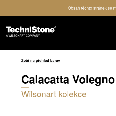
Obsah těchto stránek se mů
Zpět na přehled barev
Calacatta Volegno
Wilsonart kolekce