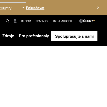
country
ČESKY
BLOG
NOVINKY
B2B E-SHOP
Zdroje
Pro profesionály
Spolupracujte s námi