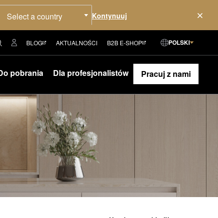
Select a country
POLSKI
BLOG
AKTUALNOŚCI
B2B E-SHOP
Do pobrania
Dla profesjonalistów
Pracuj z nami