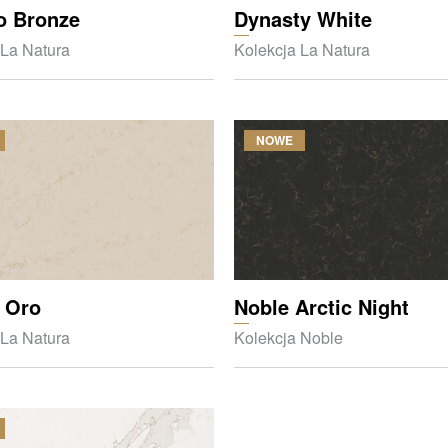
o Bronze
Dynasty White
 La Natura
Kolekcja La Natura
NOWE
 Oro
Noble Arctic Night
 La Natura
Kolekcja Noble