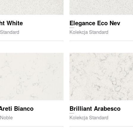
ght White
Elegance Eco Nev
 Standard
Kolekcja Standard
Areti Bianco
Brilliant Arabesco
 Noble
Kolekcja Standard