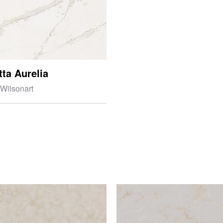
tta Aurelia
 Wilsonart