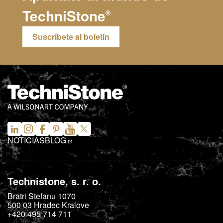
TechniStone
®
Suscríbete al boletín
NOTICIAS
BLOG
Technistone, s. r. o.
Bratri Stefanu 1070
500 03
Hradec Kralove
+420 495 714 711