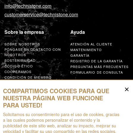
info@technistone.com
customerservice@technistone.com
Sobre la empresa
Ayuda
SOBRE NOSOTROS
ATENCIÓN AL CLIENTE
PÓNGASE EN CONTACTO CON
MANTENIMIENTO
NOSOTROS
GARANTÍA
SOSTENIBILIDAD
REGISTRO DE LA GARANTÍA
CÓDIGO ÉTICO
PREGUNTAS MÁS FRECUENTES
COOPERAMOS
FORMULARIO DE CONSULTA
CONDICIÓN DE MIEMBRO
GLOBAL SUPPLIER CODE OF
CONDUCT
COMPARTIMOS COOKIES PARA QUE
COLABORA
NUESTRA PÁGINA WEB FUNCIONE
PARA USTED!
Recursos
Solicitamos su consentimiento para el uso de cookies, gracias
a las cuales podemos personalizar el contenido y la
PARA DESCARGAR
publicidad de este sitio web, analizar su impacto, mejorar su
FOLLETOS
velocidad y facilitar su uso compartido en las redes sociales.
EPD