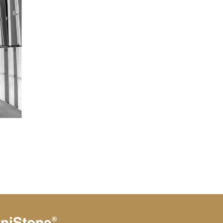
niStone
®