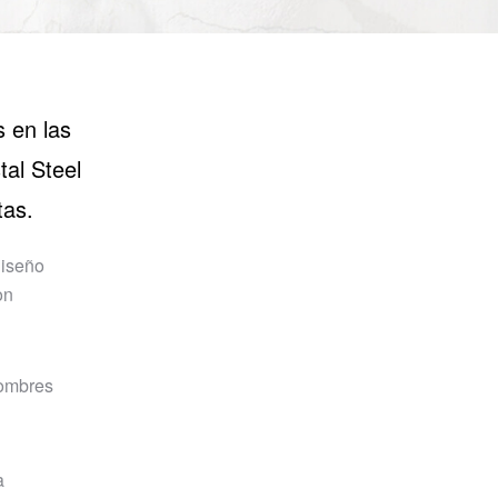
 en las
al Steel
tas.
diseño
on
ombres
a