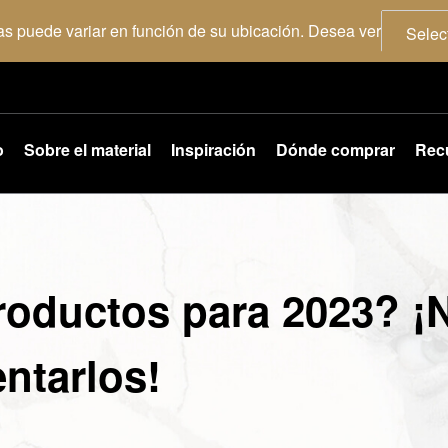
as puede variar en función de su ubicación. Desea ver
Selec
o
Sobre el material
Inspiración
Dónde comprar
Rec
productos para 2023? 
ntarlos!