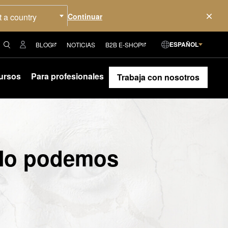
t a country
ESPAÑOL
BLOG
NOTICIAS
B2B E-SHOP
ursos
Para profesionales
Trabaja con nosotros
¡No podemos