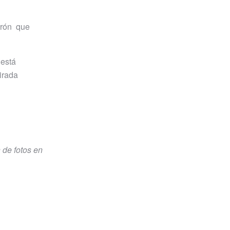
rrón que
 está
irada
 de fotos en