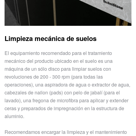
Limpieza mecánica de suelos
El equipamiento recomendado para el tratamiento
mecánico del producto ubicado en el suelo es una
máquina de un sólo disco para limpiar suelos con
revoluciones de 200 - 300 rpm (para todas las
operaciones), una aspiradora de agua o extractor de agua,
cabezales de nailon (pads) con pelo de jabalí (para el
lavado), una fregona de microfibra para aplicar y extender
ceras y preparados de impregnación en la estructura de
aluminio.
Recomendamos encargar la limpieza y el mantenimiento