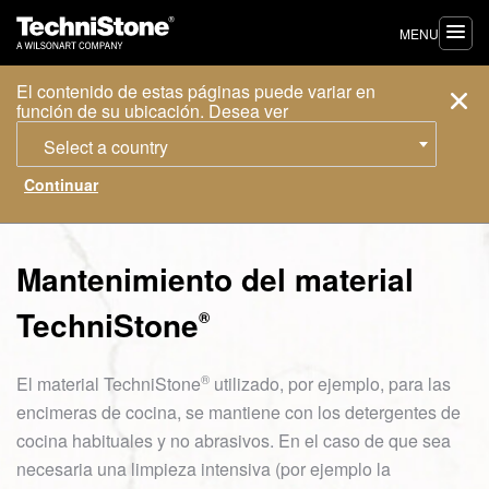
MENU
El contenido de estas páginas puede variar en
función de su ubicación. Desea ver
Select a country
Mantenimiento del material
TechniStone
®
®
El material
TechniStone
utilizado, por ejemplo, para las
encimeras de cocina, se mantiene con los detergentes de
cocina habituales y no abrasivos. En el caso de que sea
necesaria una limpieza intensiva (por ejemplo la