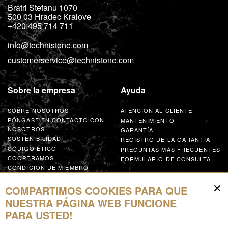
Bratri Stefanu 1070
500 03
Hradec Kralove
+420 495 714 711
info@technistone.com
customerservice@technistone.com
Sobre la empresa
Ayuda
SOBRE NOSOTROS
ATENCIÓN AL CLIENTE
PÓNGASE EN CONTACTO CON
MANTENIMIENTO
NOSOTROS
GARANTÍA
SOSTENIBILIDAD
REGISTRO DE LA GARANTÍA
CÓDIGO ÉTICO
PREGUNTAS MÁS FRECUENTES
COOPERAMOS
FORMULARIO DE CONSULTA
CONDICIÓN DE MIEMBRO
GLOBAL SUPPLIER CODE OF
CONDUCT
COMPARTIMOS COOKIES PARA QUE
COLABORA
NUESTRA PÁGINA WEB FUNCIONE
PARA USTED!
Recursos