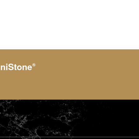
niStone
®