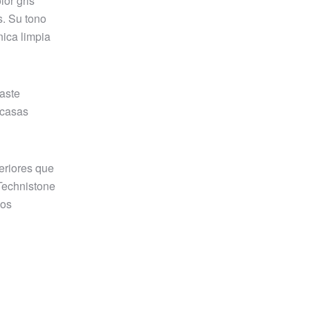
lor gris
s. Su tono
nica limpia
gaste
 casas
eriores que
 Technistone
los