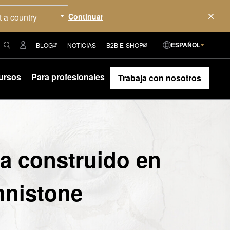
t a country
ESPAÑOL
BLOG
NOTICIAS
B2B E-SHOP
ursos
Para profesionales
Trabaja con nosotros
a construido en
hnistone