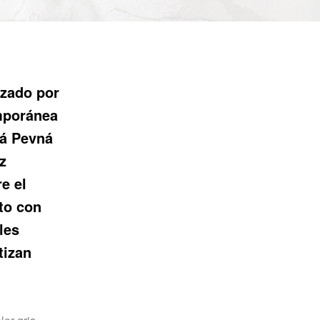
izado por
emporánea
vá Pevná
z
e el
cto con
les
tizan