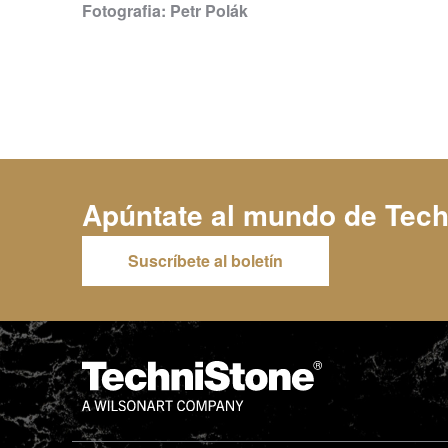
Fotografia: Petr Polák
Apúntate al mundo de
Tech
Suscríbete al boletín