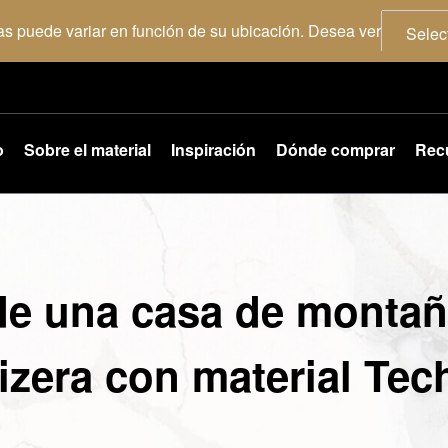
as puede variar en función de su ubicación. Desea ver
Selec
o
Sobre el material
Inspiración
Dónde comprar
Rec
de una casa de montañ
izera con material Tec