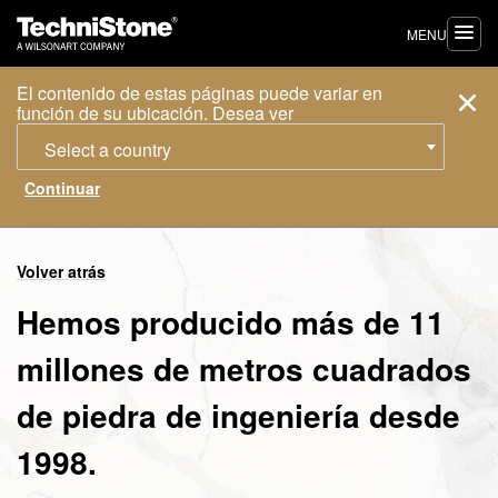
MENU
El contenido de estas páginas puede variar en
función de su ubicación. Desea ver
Select a country
Volver atrás
Hemos producido más de 11
millones de metros cuadrados
de piedra de ingeniería desde
1998.