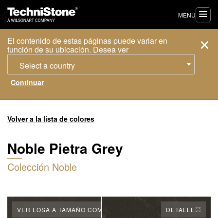
MENU
El contenido de estas páginas puede variar en
función de su ubicación. Desea ver
Select a country
Volver a la lista de colores
Noble Pietra Grey
Colección Noble
VER LOSA A TAMAÑO COMPLETO
DETALLE