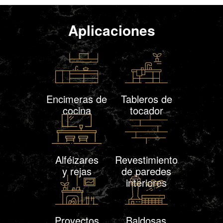
Aplicaciones
Encimeras de
Tableros de
cocina
tocador
Alféizares
Revestimiento
y rejas
de paredes
interiores
Proyectos
Baldosas