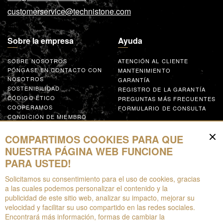
customerservice@technistone.com
Sobre la empresa
Ayuda
SOBRE NOSOTROS
ATENCIÓN AL CLIENTE
PÓNGASE EN CONTACTO CON
MANTENIMIENTO
NOSOTROS
GARANTÍA
SOSTENIBILIDAD
REGISTRO DE LA GARANTÍA
CÓDIGO ÉTICO
PREGUNTAS MÁS FRECUENTES
COOPERAMOS
FORMULARIO DE CONSULTA
CONDICIÓN DE MIEMBRO
GLOBAL SUPPLIER CODE OF
CONDUCT
COMPARTIMOS COOKIES PARA QUE
COLABORA
NUESTRA PÁGINA WEB FUNCIONE
PARA USTED!
Recursos
Solicitamos su consentimiento para el uso de cookies, gracias
a las cuales podemos personalizar el contenido y la
PARA DESCARGAR
publicidad de este sitio web, analizar su impacto, mejorar su
FOLLETOS
velocidad y facilitar su uso compartido en las redes sociales.
EPD
Encontrará más información, formas de cambiar la
REALIDAD AUMENTADA