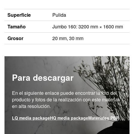
Superficie
Pulida
Tamaño
Jumbo 160: 3200 mm × 1600 mm
Grosor
20 mm, 30 mm
Para descargar
En el siguiente enlace puede encontrar la foto del
producto y fotos de la realización con este material
en alta resolución.
LQ media package
HQ media package
Materiales PBR