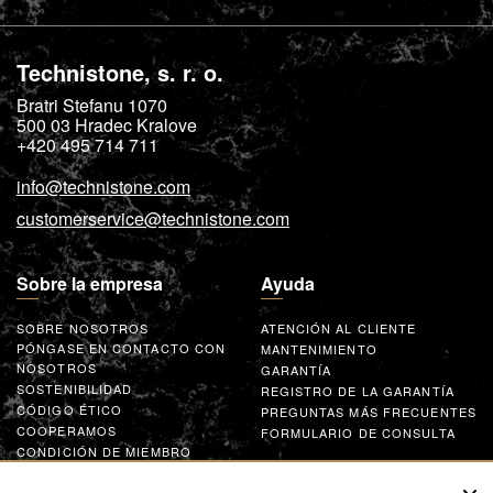
Technistone, s. r. o.
Bratri Stefanu 1070
500 03
Hradec Kralove
+420 495 714 711
info@technistone.com
customerservice@technistone.com
Sobre la empresa
Ayuda
SOBRE NOSOTROS
ATENCIÓN AL CLIENTE
PÓNGASE EN CONTACTO CON
MANTENIMIENTO
NOSOTROS
GARANTÍA
SOSTENIBILIDAD
REGISTRO DE LA GARANTÍA
CÓDIGO ÉTICO
PREGUNTAS MÁS FRECUENTES
COOPERAMOS
FORMULARIO DE CONSULTA
CONDICIÓN DE MIEMBRO
GLOBAL SUPPLIER CODE OF
CONDUCT