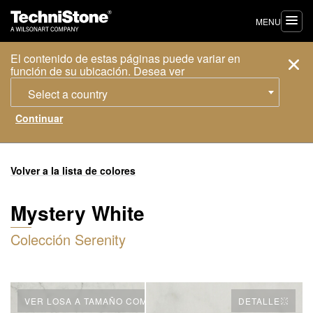
MENU
El contenido de estas páginas puede variar en
función de su ubicación. Desea ver
Select a country
Volver a la lista de colores
Mystery White
Colección Serenity
VER LOSA A TAMAÑO COMPLETO
DETALLE