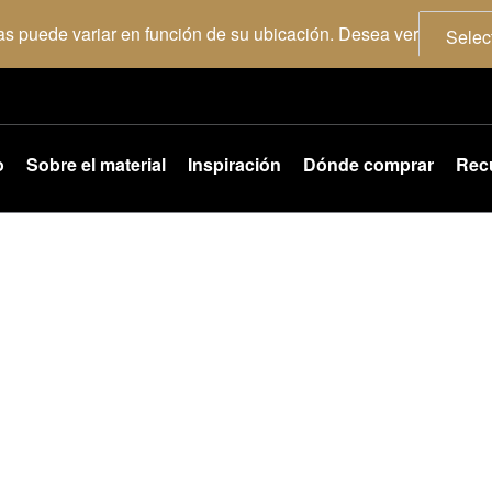
as puede variar en función de su ubicación. Desea ver
Selec
o
Sobre el material
Inspiración
Dónde comprar
Rec