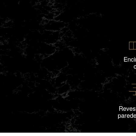
Enci
Reves
parede