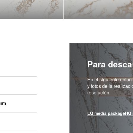
Para desca
En el siguiente enlac
y fotos de la realizac
resolución.
 mm
LQ media package
HQ 