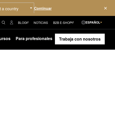
t a country
ESPAÑOL
BLOG
NOTICIAS
B2B E-SHOP
ursos
Para profesionales
Trabaja con nosotros