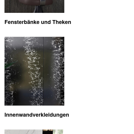
Fensterbänke und Theken
Innen
wand
verklei
dungen