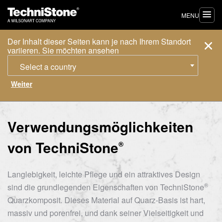
MENU
Der Inhalt dieser Seiten kann je nach Ihrem Standort
variieren. Sie möchten ansehen
Select a country
Verwendungsmöglich
keiten
von
TechniStone
®
Langlebigkeit, leichte Pflege und ein attraktives Design
®
sind die grundlegenden Eigenschaften von
TechniStone
Quarzkomposit. Dieses Material auf Quarz-Basis ist hart,
massiv und porenfrei, und dank seiner Vielseitigkeit und