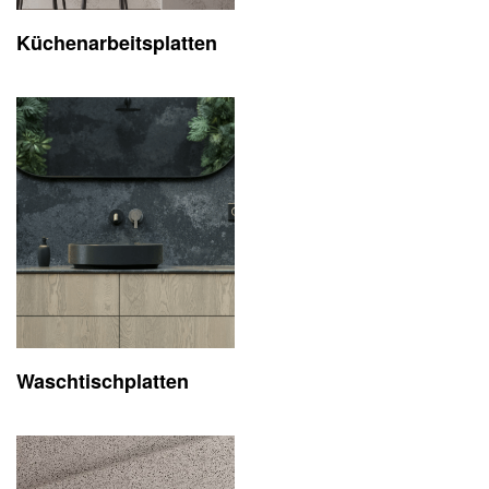
Küchenarbeits
platten
Waschtisch
platten