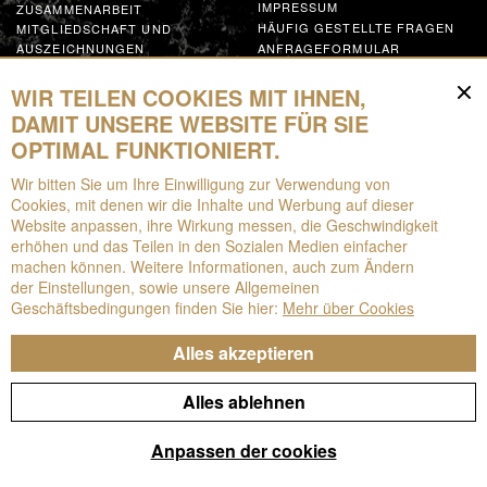
IMPRESSUM
ZUSAMMENARBEIT
HÄUFIG GESTELLTE FRAGEN
MITGLIEDSCHAFT UND
AUSZEICHNUNGEN
ANFRAGEFORMULAR
GLOBAL SUPPLIER CODE OF
CONDUCT
WIR TEILEN COOKIES MIT IHNEN,
MACHEN SIE MIT
DAMIT UNSERE WEBSITE FÜR SIE
OPTIMAL FUNKTIONIERT.
Ressourcen
Wir bitten Sie um Ihre Einwilligung zur Verwendung von
Cookies, mit denen wir die Inhalte und Werbung auf dieser
HERUNTERLADEN
Website anpassen, ihre Wirkung messen, die Geschwindigkeit
BROSCHÜREN
erhöhen und das Teilen in den Sozialen Medien einfacher
EPD
machen können. Weitere Informationen, auch zum Ändern
AUGMENTED REALITY
der Einstellungen, sowie unsere Allgemeinen
Geschäftsbedingungen finden Sie hier:
Mehr über Cookies
Alles akzeptieren
© Technistone, 2026
Alles ablehnen
Cookies
GDPR
Anpassen der cookies
Produziert mit Leidenschaft – von Manilot