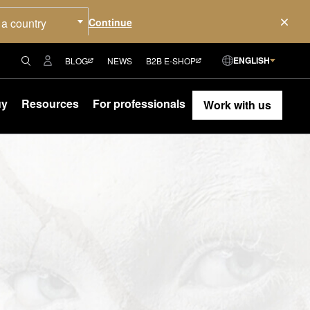
 a country
ENGLISH
BLOG
NEWS
B2B E-SHOP
uy
Resources
For professionals
Work with us