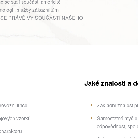
e se stali součástí americké
hnologií, služby zákazníkům
TAŇTE SE PRÁVĚ VY SOUČÁSTÍ NAŠEHO
Jaké znalosti a 
rovozní lince
Základní znalost 
ojových vzorků
Samostatné myšlení
odpovědnost, spole
charakteru