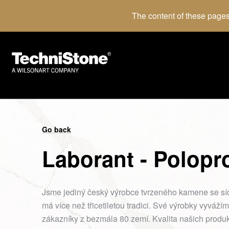
The content of these pages
Go back
Laborant - Polopr
Jsme jediný český výrobce tvrzeného kamene se sí
má více než třicetiletou tradici. Své výrobky vyváž
zákazníky z bezmála 80 zemí. Kvalita našich produ