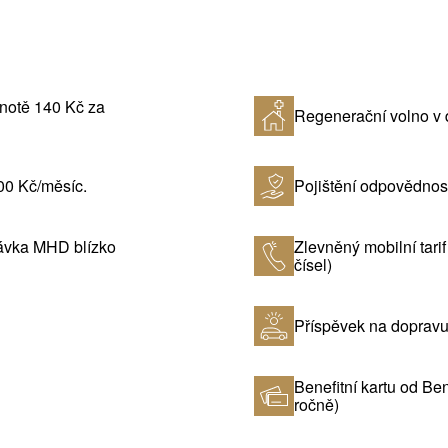
notě 140 Kč za
Regenerační volno v 
500 Kč/měsíc.
Pojištění odpovědnos
stávka MHD blízko
Zlevněný mobilní tarif
čísel)
Příspěvek na dopravu
Benefitní kartu od Be
ročně)