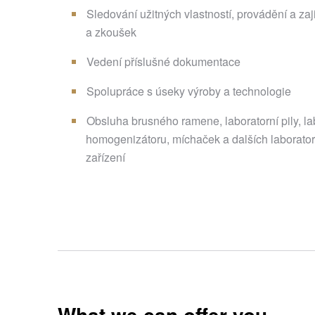
Sledování užitných vlastností, provádění a zaj
a zkoušek
Vedení příslušné dokumentace
Spolupráce s úseky výroby a technologie
Obsluha brusného ramene, laboratorní pily, lab
homogenizátoru, míchaček a dalších laborato
zařízení
What we can offer you