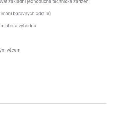
vat základní jednoduchá technická zařízení
nímání barevných odstínů
ém oboru výhodou
vým věcem