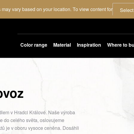
 may vary based on your location. To view content for
Select
Color range
Material
Inspiration
Where to b
ovoz
dlem v Hradci Králové. Naše výroba
íme do celého světa, oslovujeme
ktů je v oboru vysoce ceněna. Dosáhli