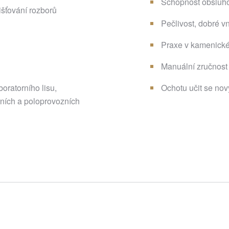
Schopnost obsluho
išťování rozborů
Pečlivost, dobré v
Praxe v kamenick
Manuální zručnost
oratorního lisu,
Ochotu učit se no
rních a poloprovozních