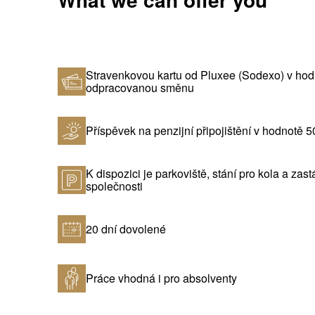
Stravenkovou kartu od Pluxee (Sodexo) v hod
odpracovanou směnu
Příspěvek na penzijní připojištění v hodnotě 
K dispozici je parkoviště, stání pro kola a za
společnosti
20 dní dovolené
Práce vhodná i pro absolventy